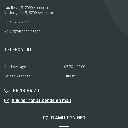
Parallelvej 5, 7000 Fredericia
Vestergade 45, 5700 Svendborg
CVR: 3712 7655
FAQ - AT BO OG LEVE I DANMARK
EAN: 5798 0005 53750
HVAD KOSTER MAD I DANMARK ?
Se mere
ER DET BILLIGT AT BO OG LEVE I
TELEFONTID
Se mere
DANMARK?
KAN JEG BO PÅ EN CAMPINGPLADS OG
Alle hverdage
07.30 - 14.00
Se mere
HAVE ADRESSE DER?
Lørdag - søndag:
Lukket
MÅ JEG HAVE HUND, HVOR JEG BOR?
Se mere
66 13 66 70
Klik her for at sende en mail
HVOR VASKER JEG TØJ?
Se mere
KAN MINE BØRN GÅ I SKOLE,
FØLG AMU-FYN HER
BØRNEHAVE, VUGGESTUE I DANMARK,
Se mere
IMENS JEG LÆSER?