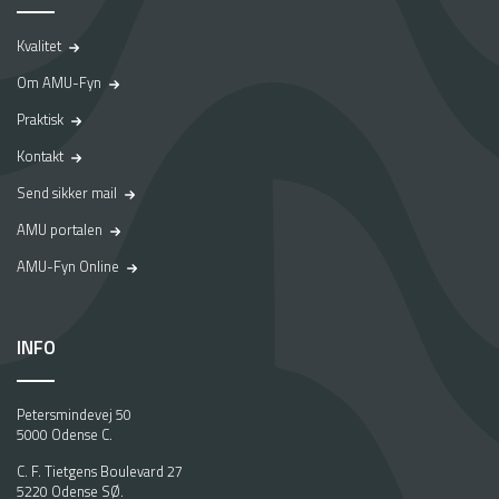
Se mere
EKSAMEN AF?
Kvalitet
HVAD INDEBÆRER FORPRØVEN?
Se mere
Om AMU-Fyn
Praktisk
ER DET SVÆRT AT BLIVE KØRELÆRER?
Se mere
Kontakt
Send sikker mail
AMU portalen
AMU-Fyn Online
INFO
Petersmindevej 50
5000 Odense C.
C. F. Tietgens Boulevard 27
5220 Odense SØ.