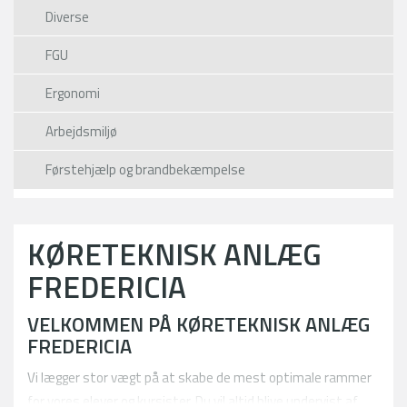
Diverse
FGU
Ergonomi
Arbejdsmiljø
Førstehjælp og brandbekæmpelse
KØRETEKNISK ANLÆG
FREDERICIA
VELKOMMEN PÅ KØRETEKNISK ANLÆG
FREDERICIA
Vi lægger stor vægt på at skabe de mest optimale rammer
for vores elever og kursister. Du vil altid blive undervist af