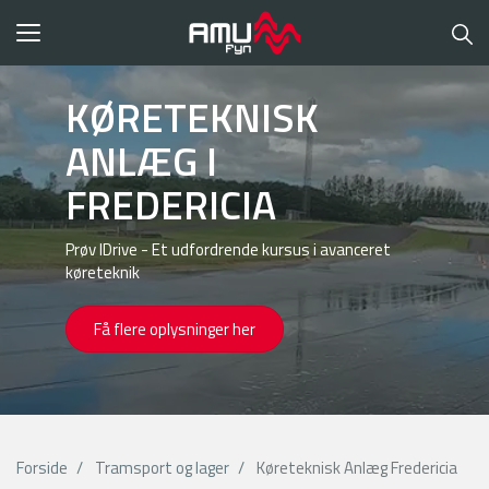
Toggle
navigation
KØRETEKNISK
ANLÆG I
FREDERICIA
Prøv IDrive - Et udfordrende kursus i avanceret
køreteknik
Få flere oplysninger her
Forside
Tramsport og lager
Køreteknisk Anlæg Fredericia