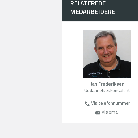
RELATEREDE
MEDARBEJDERE
Jan Frederiksen
Uddannelseskonsulent
Vis telefonnummer
63135149 /
Vis email
jrf@amu-fy