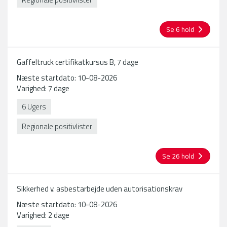
opdateres
kursuslisten
på
Se 6 hold
siden,
ud
fra
Gaffeltruck certifikatkursus B, 7 dage
den
indtastede
Næste startdato: 10-08-2026
filtrering.
Varighed: 7 dage
6 Ugers
Regionale positivlister
Se 26 hold
Sikkerhed v. asbestarbejde uden autorisationskrav
Næste startdato: 10-08-2026
Varighed: 2 dage