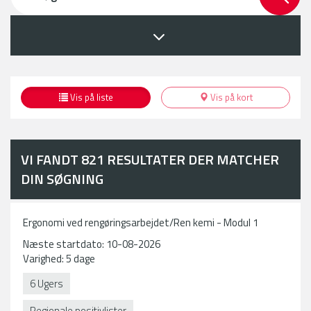
at
Indeholder
filtrere
flere
på
felter
sidens
til
kursusliste.
at
Når
præcisere
der
Vis på liste
Vis på kort
og
trykkes
filtrere
"Søg"
på
eller
kurserne
enter
VI FANDT
821
RESULTATER DER MATCHER
i
opdateres
DIN SØGNING
kursuslisten
kursuslisten
på
på
siden.
siden,
Ergonomi ved rengøringsarbejdet/Ren kemi - Modul 1
Når
ud
værdier
fra
Næste startdato: 10-08-2026
vælges
den
Varighed: 5 dage
i
indtastede
6 Ugers
dette
filtrering.
filter,
Regionale positivlister