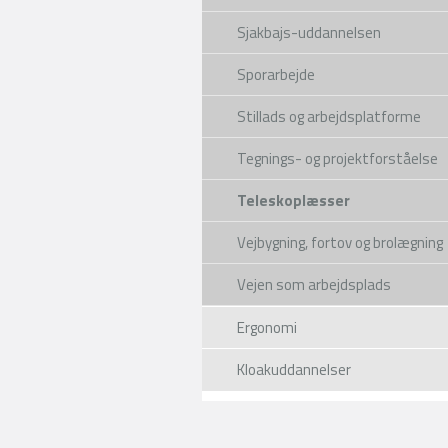
Sjakbajs-uddannelsen
Sporarbejde
Stillads og arbejdsplatforme
Tegnings- og projektforståelse
Teleskoplæsser
Vejbygning, fortov og brolægning
Vejen som arbejdsplads
Ergonomi
Kloakuddannelser