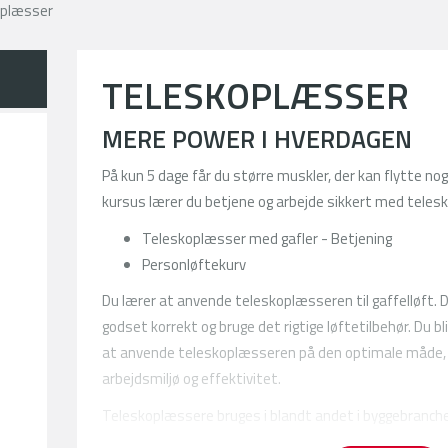
plæsser
TELESKOPLÆSSER
MERE POWER I HVERDAGEN
På kun 5 dage får du større muskler, der kan flytte nog
kursus lærer du betjene og arbejde sikkert med teles
Teleskoplæsser med gafler - Betjening
Personløftekurv
Du lærer at anvende teleskoplæsseren til gaffelløft. 
godset korrekt og bruge det rigtige løftetilbehør. Du bl
at anvende teleskoplæsseren på den optimale måde, bå
arbejdsmiljø og effektivitet.
n.dk
Teleskoplæssere bruges i blandt andet i byggebranche
teleskoplæsser-certifikat, har du derfor gode mulighe