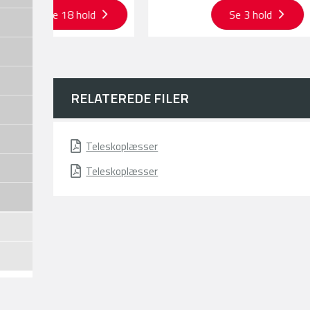
Se 18 hold
Se 3 hold
RELATEREDE FILER
Teleskoplæsser
Teleskoplæsser