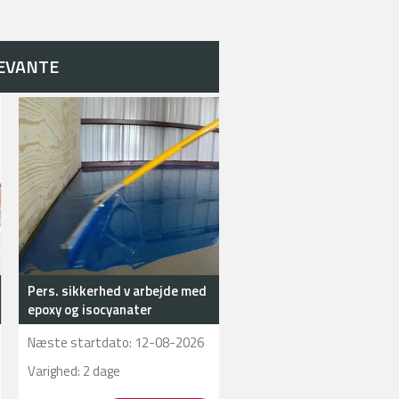
else, eller du ønsker information
så er du meget velkommen til at
LEVANTE
Pers. sikkerhed v arbejde med
epoxy og isocyanater
Næste startdato:
12-08-2026
Varighed: 2 dage