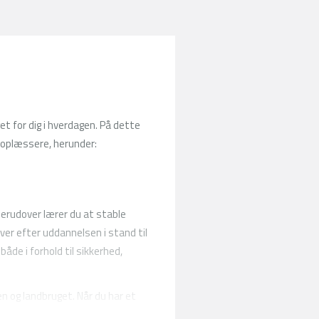
et for dig i hverdagen. På dette
koplæssere, herunder:
Derudover lærer du at stable
iver efter uddannelsen i stand til
de i forhold til sikkerhed,
n og landbruget. Når du har et
der for ansættelse i flere