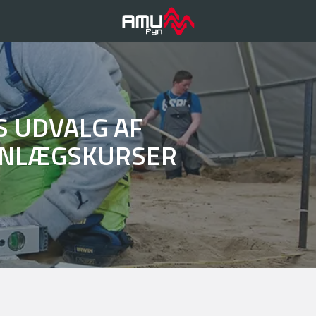
S UDVALG AF
ANLÆGSKURSER