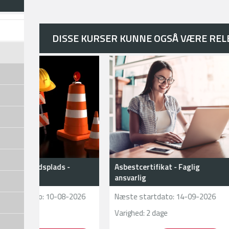
Hvis du har spørgsmål til vores teleskoplæsser uddann
om særligt tilrettelagte kurser med teleskoplæsser, 
kontakte os på tlf. 6613 6670.
DISSE KURSER KUNNE OGSÅ VÆRE RE
 som arbejdsplads -
Asbestcertifikat - Faglig
fikat
ansvarlig
 startdato:
10-08-2026
Næste startdato:
14-09-2026
ed: 2 dage
Varighed: 2 dage