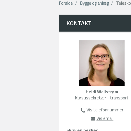
Forside
Bygge og anlæg
Telesko
KONTAKT
Heidi Wallstrøm
Kursussekretær - transport
Vis telefonnummer
63135300
Vis email
hw@amu-fy
Skriv en besked