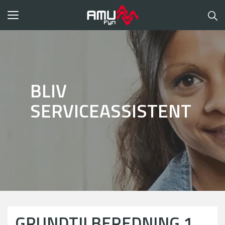
Toggle
navigation
BLIV
SERVICEASSISTENT
GRUNDTILBEREDNING 1