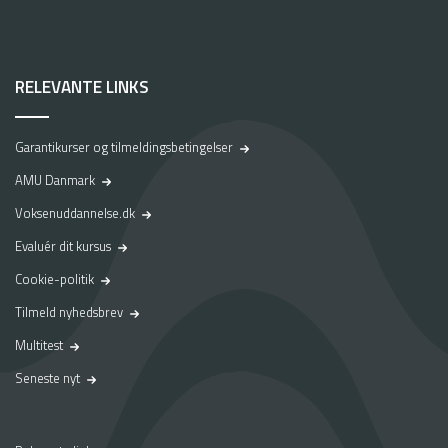
skolebænken for at lære ting, som du kan i forvejen. Du får
merit for de uddannelser, de kurser og den erfaring, som du
allerede har samlet op fra job og privatliv.
RELEVANTE LINKS
FOR AT GÅ MERITVEJEN SKAL DU:
være fyldt 25 år
Garantikurser og tilmeldingsbetingelser
have arbejdet mindst 2 år i transportbranchen - og
AMU Danmark
gerne mere
Voksenuddannelse.dk
beherske mange forskellige færdigheder inden for
Evaluér dit kursus
transport
tage et kursus, der varer mellem 1 og 3 dage - skolen
Cookie-politik
finder ud af, hvad du kan, og hvad du har brug for
Tilmeld nyhedsbrev
indgå en uddannelsesaftale (lærekontrakt). Den skal
Multitest
vare mellem 4 og 15 måneder, og den skal indgås med
en virksomhed, der er godkendt af TUR
Seneste nyt
(Transporterhvervets Uddannelsesråd)
Kurset kaldes for et RKV-kursus (Real Kompetence