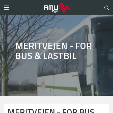
Toggle
navigation
MERITVEJEN - FOR
BUS & LASTBIL
MERITVEJEN - FOR BUS