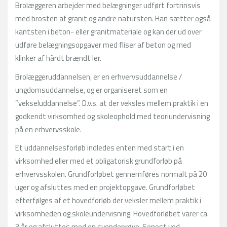
Brolæggeren arbejder med belægninger udført fortrinsvis
med brosten af granit og andre natursten. Han sætter også
kantsten i beton- eller granitmateriale og kan der ud over
udføre belægningsopgaver med fliser af beton og med
klinker af hårdt brændt ler.
Brolæggeruddannelsen, er en erhvervsuddannelse /
ungdomsuddannelse, og er organiseret som en
”vekseluddannelse”. D.v.s. at der veksles mellem praktik i en
godkendt virksomhed og skoleophold med teoriundervisning
på en erhvervsskole.
Et uddannelsesforløb indledes enten med start i en
virksomhed eller med et obligatorisk grundforløb på
erhvervsskolen. Grundforløbet gennemføres normalt på 20
uger og afsluttes med en projektopgave. Grundforløbet
efterfølges af et hovedforløb der veksler mellem praktik i
virksomheden og skoleundervisning. Hovedforløbet varer ca.
3 år og afsluttes med en svendeprøve. Senest ved