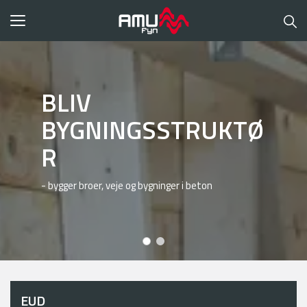
Toggle
navigation
BLIV
ANLÆGSSTRUKTØR
BYGNINGSSTRUKTØ
ER
R
- arbejder bl.a. med belægning og kloak
- bygger broer, veje og bygninger i beton
EUD