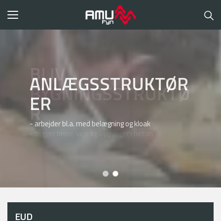
Toggle
navigation
ANLÆGSSTRUKTØR
ER
- arbejder bl.a. med belægning og kloak
EUD