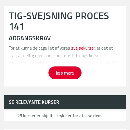
TIG-SVEJSNING PROCES
141
ADGANGSKRAV
For at kunne deltage i et af vores
svejsekurser
, er det et
krav, at deltageren har gennemført 1-dags kurset
Arbejdsmiljø og sikkerhed, svejsning/termisk (§17 kursus).
Ved opstart af et kursus foretages der en visitering for at
læs mere
finde ud af om svejsekursisten er startet på det rigtige
niveau i forhold til nuværende kvalifikationer og ønsker til
kurset.
SE RELEVANTE KURSER
ANVENDELSE
TIG-svejsning proces 141 anvendes primært på kraftværker
25 kurser er skjult - tryk her for at vise dem
ved svejsning af rør samt i levnedsmiddelindustrien, fx.