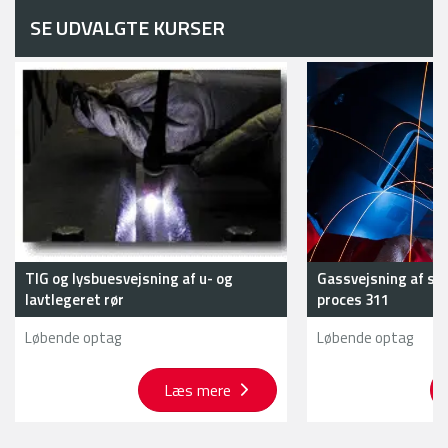
mejerier og bryggerier.
SE UDVALGTE KURSER
TIG og lysbuesvejsning af u- og
Gassvejsning af s
lavtlegeret rør
proces 311
Løbende optag
Løbende optag
Læs mere