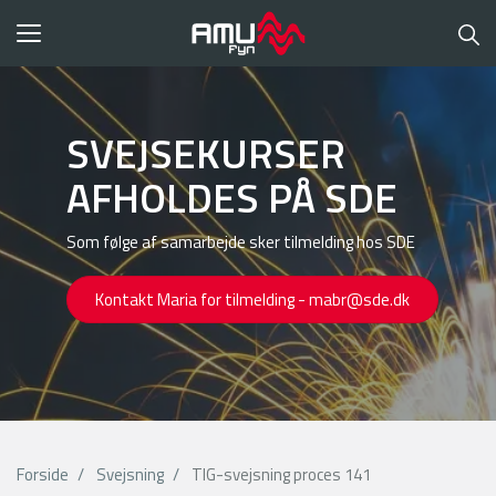
Toggle
navigation
SVEJSEKURSER
AFHOLDES PÅ SDE
Som følge af samarbejde sker tilmelding hos SDE
Kontakt Maria for tilmelding - mabr@sde.dk
Forside
Svejsning
TIG-svejsning proces 141