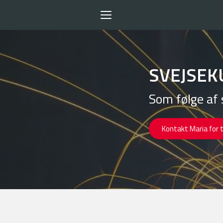
Toggle
navigation
SVEJSEK
Som følge af 
Kontakt Maria for 