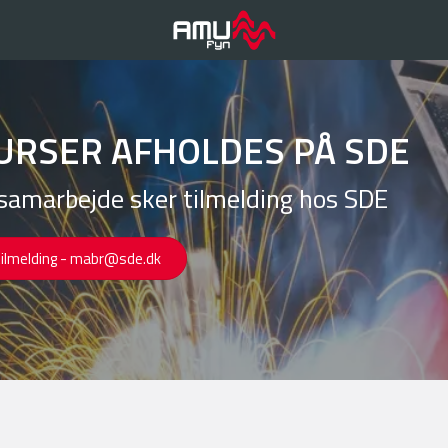
URSER AFHOLDES PÅ SDE
samarbejde sker tilmelding hos SDE
tilmelding - mabr@sde.dk