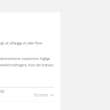
gt at aflægge et eller flere
 dokumenterer svejserens faglige
produktmodtagere, hvor der kræves
MIN
Se mere
CERTIFIKAT?
Se mere