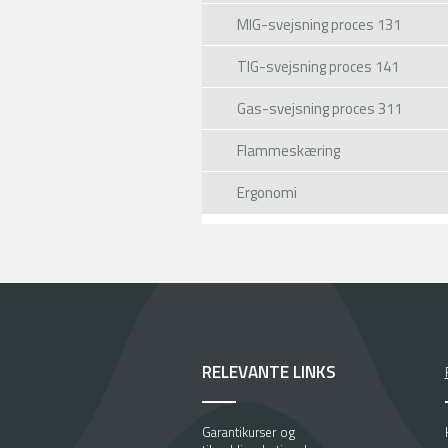
MIG-svejsning proces 131
TIG-svejsning proces 141
Gas-svejsning proces 311
Flammeskæring
Ergonomi
RELEVANTE LINKS
Garantikurser og