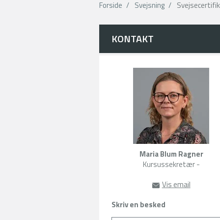
Forside
Svejsning
Svejsecertifi
KONTAKT
Maria Blum Ragner
Kursussekretær -
Vis email
mabr@sde.
Skriv en besked