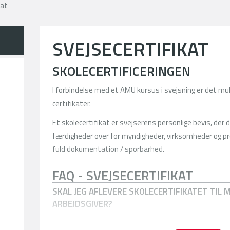
kat
SVEJSECERTIFIKAT
SKOLECERTIFICERINGEN
I forbindelse med et AMU kursus i svejsning er det muli
certifikater.
Et skolecertifikat er svejserens personlige bevis, der
færdigheder over for myndigheder, virksomheder og 
fuld dokumentation / sporbarhed.
FAQ - SVEJSECERTIFIKAT
SKAL JEG AFLEVERE SKOLECERTIFIKATET TIL 
dk
ARBEJDSGIVER?
HVOR LANG TID TAGER DET AT LAVE ET SKOLE