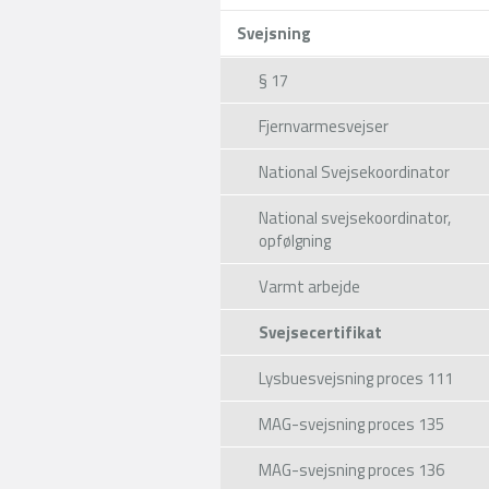
Svejsning
§ 17
TIG og lysbuesvejsning a
lavtlegeret rør
Fjernvarmesvejser
Løbende optag
National Svejsekoordinator
Læs mer
National svejsekoordinator,
opfølgning
Varmt arbejde
Svejsecertifikat
Lysbuesvejsning proces 111
MAG-svejsning proces 135
MAG-svejsning proces 136