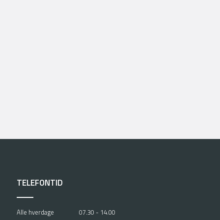
ejdere til et kursus på AMU-Fyn.
kursussekretær Mette Nielsen,
TELEFONTID
Alle hverdage
07.30 - 14.00