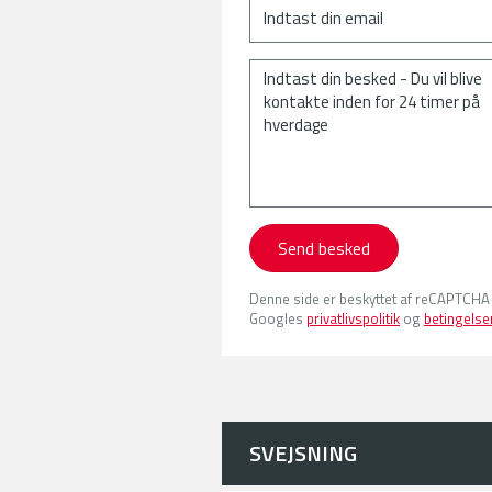
Send besked
Denne side er beskyttet af reCAPTCHA
Googles
privatlivspolitik
og
betingelse
SVEJSNING