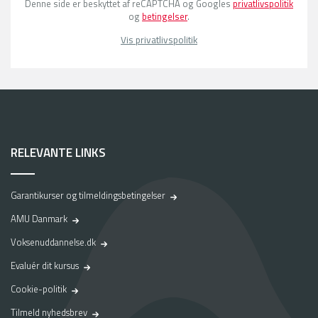
Denne side er beskyttet af reCAPTCHA og Googles
privatlivspolitik
og
betingelser
.
Vis privatlivspolitik
RELEVANTE LINKS
Garantikurser og tilmeldingsbetingelser
AMU Danmark
Voksenuddannelse.dk
Evaluér dit kursus
Cookie-politik
Tilmeld nyhedsbrev