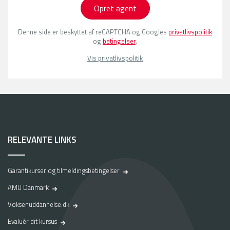
Opret agent
Denne side er beskyttet af reCAPTCHA og Googles
privatlivspolitik
og
betingelser
.
Vis privatlivspolitik
RELEVANTE LINKS
Garantikurser og tilmeldingsbetingelser
AMU Danmark
Voksenuddannelse.dk
Evaluér dit kursus