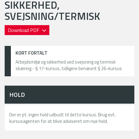
SIKKERHED,
SVEJSNING/TERMISK
Download PDF
KORT FORTALT
Arbejdsmiljø og sikkerhed ved svejsning og termisk
skæring - § 17-kursus, tidligere benævnt § 26-kursus
HOLD
Der er pt. ingen hold udbudt til dette kursus. Brug evt.
kursusagenten for at blive adviseret om nye hold.