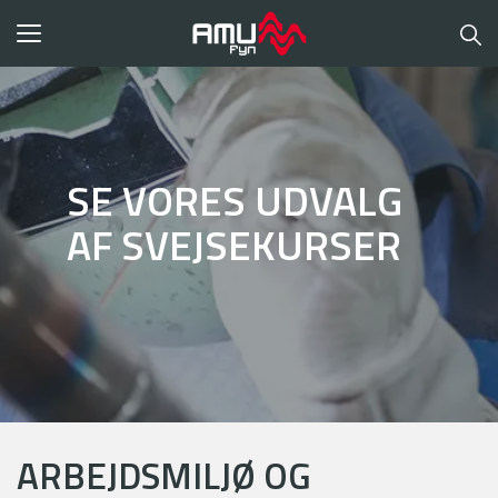
Toggle
navigation
SE VORES UDVALG
AF SVEJSEKURSER
ARBEJDSMILJØ OG