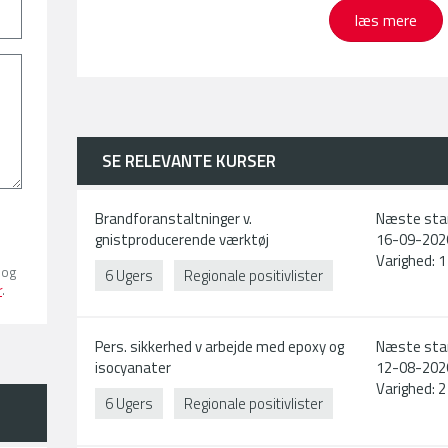
læs mere
HVEM HENVENDER FORLØBENE 
SE RELEVANTE KURSER
Forløbene retter sig til både ansatte og ledige - både
ønske om beskæftigelse og/eller uddannelse i branch
Brandforanstaltninger v.
Næste sta
FORLØBETS VARIGHED
gnistproducerende værktøj
16-09-202
Varighed: 1
 og
6 Ugers
Regionale positivlister
Kursets varighed afhænger af dine kompetencer, og hv
r
.
Forløbet består af AMU-kurser, som kan give merit i
energiuddannelsen.
Pers. sikkerhed v arbejde med epoxy og
Næste sta
ADGANGSKRAV
isocyanater
12-08-202
Varighed: 2
6 Ugers
Regionale positivlister
Uddannelsesforudsætninger for erhvervelse af sk