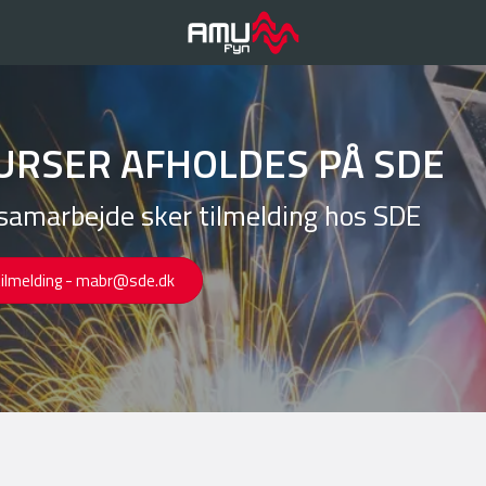
URSER AFHOLDES PÅ SDE
samarbejde sker tilmelding hos SDE
tilmelding - mabr@sde.dk