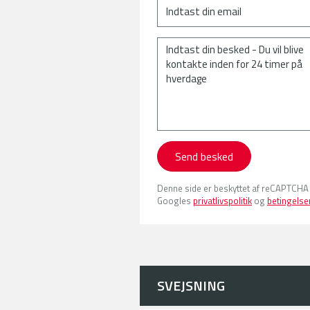
Send besked
Denne side er beskyttet af reCAPTCHA
Googles
privatlivspolitik
og
betingelse
SVEJSNING