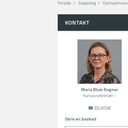
Forside
Svejsning
Fjernvarmesv
KONTAKT
Maria Blum Ragner
Kursussekretær -
Vis email
mabr@sde.
Skriv en besked