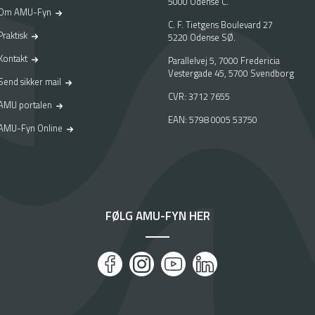
5000 Odense C.
Om AMU-Fyn
C. F. Tietgens Boulevard 27
Praktisk
5220 Odense SØ.
Kontakt
Parallelvej 5, 7000 Fredericia
Vestergade 45, 5700 Svendborg
Send sikker mail
CVR: 3712 7655
AMU portalen
EAN: 5798 0005 53750
AMU-Fyn Online
FØLG AMU-FYN HER