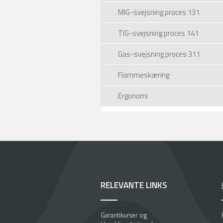
MIG-svejsning proces 131
TIG og lysbuesvejsning a
lavtlegeret rør
TIG-svejsning proces 141
Løbende optag
Gas-svejsning proces 311
Læs mer
Flammeskæring
Ergonomi
RELEVANTE LINKS
Garantikurser og