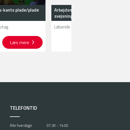
s plade/plade
Arbejdsmiljø og sikkerhed,
svejsning/termisk
Løbende optag
Læs mere
Læs mere
TELEFONTID
Alle hverdage
07.30 - 14.00