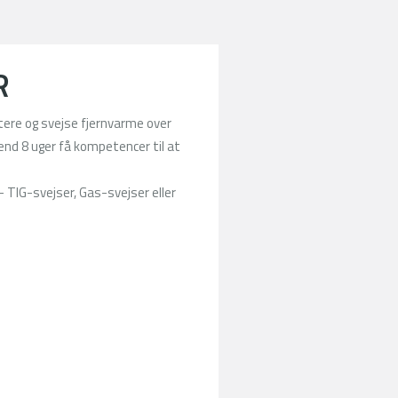
R
tere og svejse fjernvarme over
nd 8 uger få kompetencer til at
- TIG-svejser, Gas-svejser eller