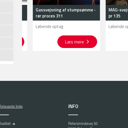
f u- og
Gassvejsning af stumpsømme -
MAG-svejs-kant
rør proces 311
pr 135
Løbende optag
Løbende optag
e
Læs mere
INFO
Relevante links
Kvalitet
Petersmindevej 50