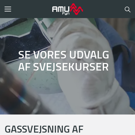
Toggle
navigation
SE VORES UDVALG
AF SVEJSEKURSER
GASSVEJSNING AF