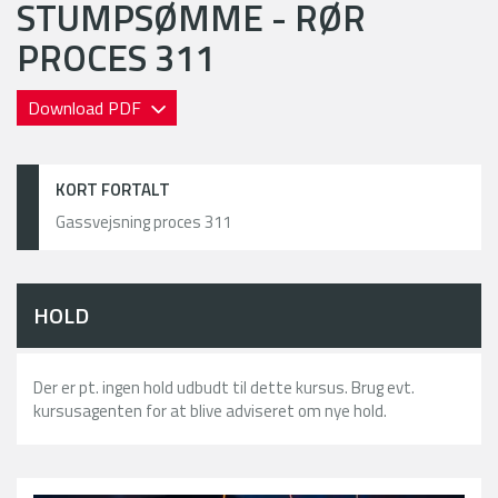
STUMPSØMME - RØR
PROCES 311
Download PDF
KORT FORTALT
Gassvejsning proces 311
HOLD
Der er pt. ingen hold udbudt til dette kursus. Brug evt.
kursusagenten for at blive adviseret om nye hold.