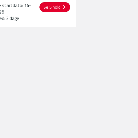
 startdato: 14-
Se 5 hold
26
ed: 3 dage