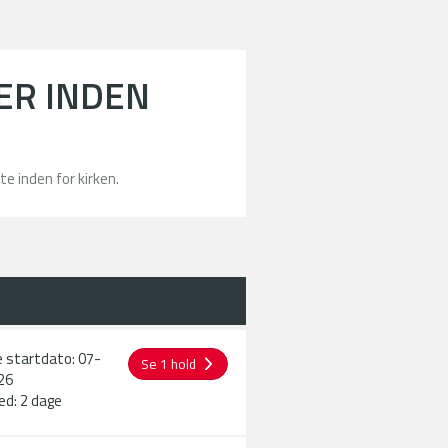
ER INDEN
e inden for kirken. ​
 startdato: 07-
Se 1 hold
26
ed: 2 dage