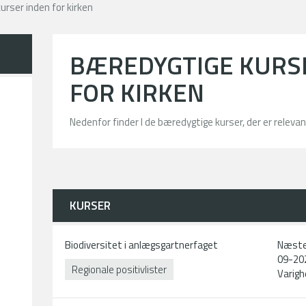
rser inden for kirken
BÆREDYGTIGE KURS
FOR KIRKEN
Nedenfor finder I de bæredygtige kurser, der er relevant
KURSER
Biodiversitet i anlægsgartnerfaget
Næste
09-20
Regionale positivlister
Varigh
n.dk