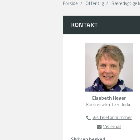
Forside
Offentlig
Bæredygtige ku
KONTAKT
Elsebeth Høyer
Kursussekretær- kirke
Vis telefonnummer
63135105
Vis email
eh@amu-fy
Skriv en besked