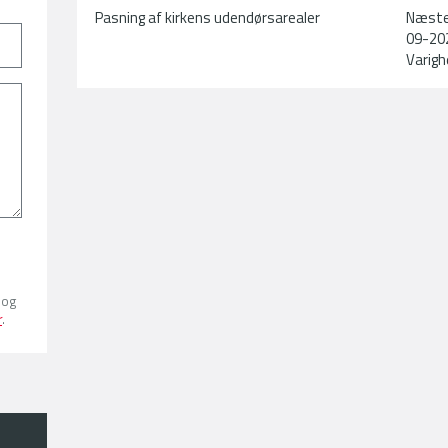
Pasning af kirkens udendørsarealer
Næste
09-20
Varigh
 og
r
.