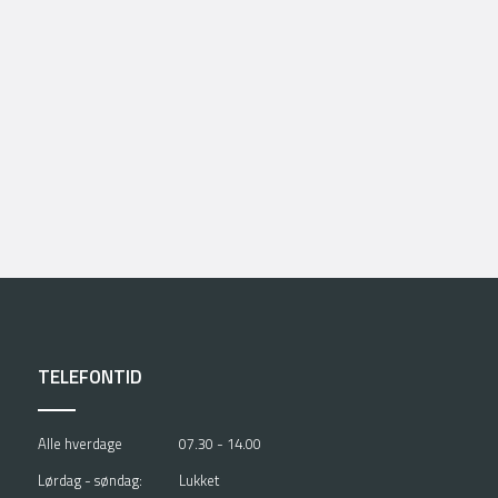
TELEFONTID
Alle hverdage
07.30 - 14.00
Lørdag - søndag:
Lukket