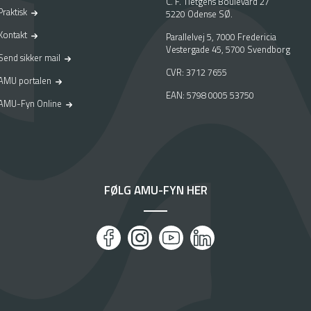
C. F. Tietgens Boulevard 27
Praktisk
5220 Odense SØ.
Kontakt
Parallelvej 5, 7000 Fredericia
Vestergade 45, 5700 Svendborg
Send sikker mail
CVR: 3712 7655
AMU portalen
EAN: 5798 0005 53750
AMU-Fyn Online
FØLG AMU-FYN HER