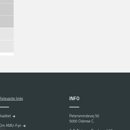
INFO
Relevante links
Kvalitet
Petersmindevej 50
5000 Odense C.
Om AMU-Fyn