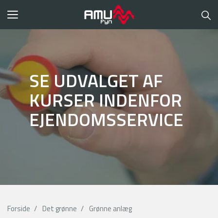
Toggle
navigation
SE UDVALGET AF
KURSER INDENFOR
EJENDOMSSERVICE
Forside
Det grønne
Grønne anlæg