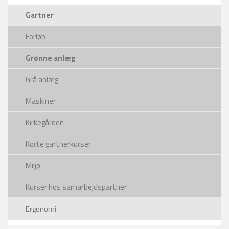
Gartner
Forløb
Grønne anlæg
Grå anlæg
Maskiner
Kirkegården
Korte gartnerkurser
Miljø
Kurser hos samarbejdspartner
Ergonomi