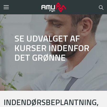
Toggle
navigation
SE UDVALGET AF
KURSER INDENFOR
DET GRØNNE
INDENDØRSBEPLANTNING,