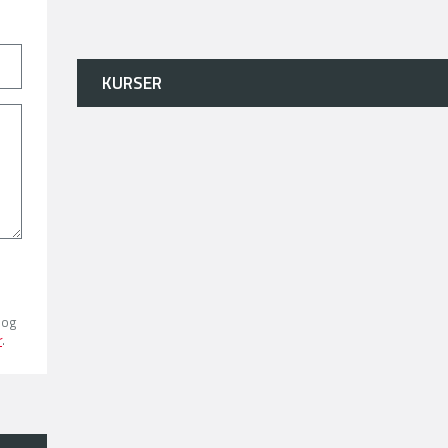
KURSER
 og
r
.