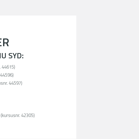
ER
U SYD:
. 44615)
 44596)
usnr. 44597)
 (kursusnr. 42305)