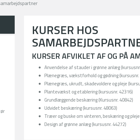
samarbejdspartner
KURSER HOS
SAMARBEJDSPARTN
KURSER AFVIKLET AF OG PÅ AM
Anvendelse af stauder i grønne anlæg (kursusnr
Plænegræs, vækstforhold og gødning (kursusnr.
Plænegræs, ukrudt, skadevoldere og pleje (kurs
Plantevækst og etablering (kursusnr. 42316)
Grundlæggende beskæring (Kursusnr. 40842)
Udvidet beskæring (kursusnr. 48063)
tør
Træer og buske om vinteren, beskæring og pleje
Design af grønne anlæg (kursusnr. 44272)
.dk