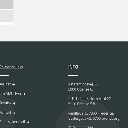
r
INFO
Relevante links
Kvalitet
Petersmindevej 50
5000 Odense C.
Om AMU-Fyn
C. F. Tietgens Boulevard 27
Praktisk
5220 Odense SØ.
Kontakt
Parallelvej 5, 7000 Fredericia
Vestergade 45, 5700 Svendborg
Send sikker mail
CVR: 3712 7655