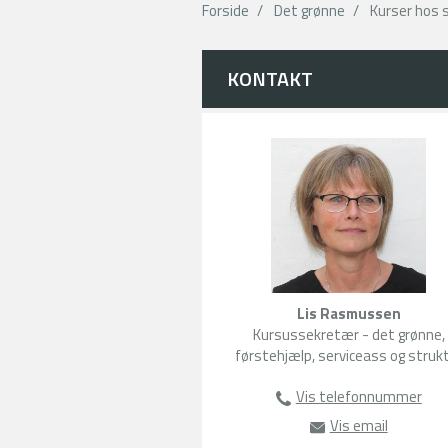
Forside
Det grønne
Kurser hos 
KONTAKT
Lis Rasmussen
Kursussekretær - det grønne,
førstehjælp, serviceass og struk
Vis telefonnummer
63135104
Vis email
lr@amu-fyn