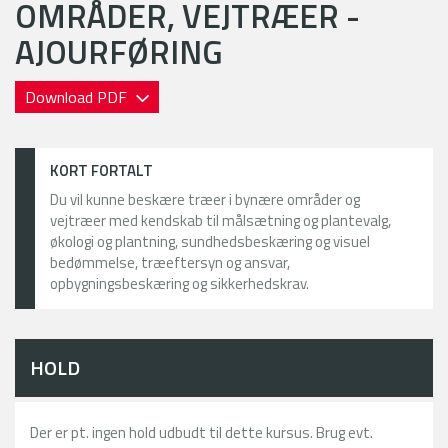
OMRÅDER, VEJTRÆER -
AJOURFØRING
Download PDF
KORT FORTALT
Du vil kunne beskære træer i bynære områder og
vejtræer med kendskab til målsætning og plantevalg,
økologi og plantning, sundhedsbeskæring og visuel
bedømmelse, træeftersyn og ansvar,
opbygningsbeskæring og sikkerhedskrav.
HOLD
Der er pt. ingen hold udbudt til dette kursus. Brug evt.