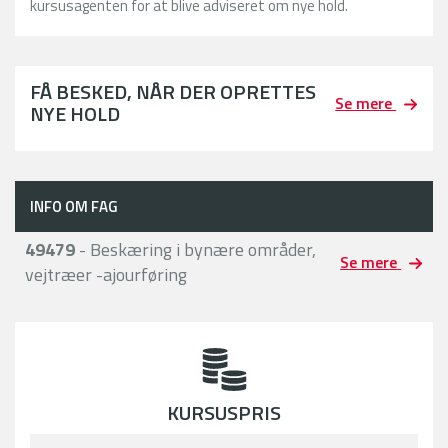
kursusagenten for at blive adviseret om nye hold.
FÅ BESKED, NÅR DER OPRETTES
Se mere
NYE HOLD
INFO OM FAG
49479
- Beskæring i bynære områder,
Se mere
vejtræer -ajourføring
KURSUSPRIS