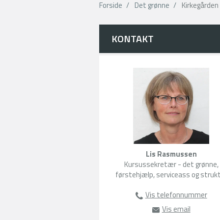
Forside
Det grønne
Kirkegården
KONTAKT
Lis Rasmussen
Kursussekretær - det grønne,
førstehjælp, serviceass og struk
Vis telefonnummer
63135104
Vis email
lr@amu-fyn