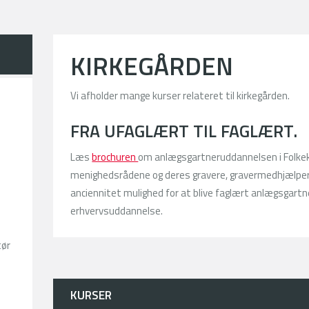
KIRKEGÅRDEN
Vi afholder mange kurser relateret til kirkegården.
FRA UFAGLÆRT TIL FAGLÆRT.
Læs
brochuren
om anlægsgartneruddannelsen i Folkek
menighedsrådene og deres gravere, gravermedhjælpere
anciennitet mulighed for at blive faglært anlægsgar
erhvervsuddannelse.
tør
KURSER
.dk