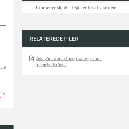
1 kurser er skjult - tryk her for at vise dem
RELATEREDE FILER
Kirkegårdsforvaltning i samspil med
menighedsrådet
 og
r
.