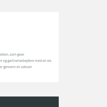
irken, som giver
 og gartneriarbejdere med en vis
tner gennem en voksen