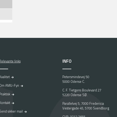
INFO
Relevante links
Kvalitet
Petersmindevej 50
5000 Odense C.
Om AMU-Fyn
C. F. Tietgens Boulevard 27
Praktisk
5220 Odense SØ.
Kontakt
Parallelvej 5, 7000 Fredericia
Vestergade 45, 5700 Svendborg
Send sikker mail
CVR: 3712 7655