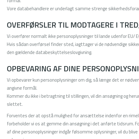
formål.
Vore databehandlere er underlagt samme strenge sikkerhedsfora
OVERFØRSLER TIL MODTAGERE I TRE
Vi overfører normalt ikke personoplysninger til lande udenfor EU/ 
Hvis sådan overførsel finder sted, iagttager vi de nødvendige sik
den gældende databeskyttelseslovgivning.
OPBEVARING AF DINE PERSONOPLYSN
Vi opbevarer kun personoplysninger om dig, så længe det er nødven
angivne formål.
Kommer du ikke i betragtning til stillingen, vil din ansøgning og her
slettet.
Forventes der at opstå mulighed for ansættelse indenfor en rimeli
forbeholder vi os at gemme din ansøgning i det anførte tidsrum. Fo
af dine personoplysninger indgår følsomme oplysninger, vil du bli