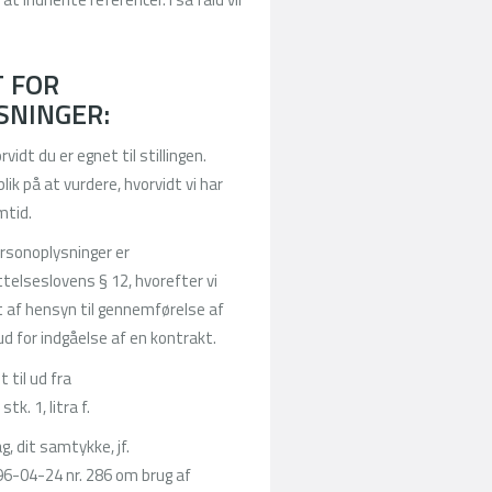
 FOR
SNINGER:
idt du er egnet til stillingen.
k på at vurdere, hvorvidt vi har
mtid.
ersonoplysninger er
ttelseslovens § 12, hvorefter vi
t af hensyn til gennemførelse af
d for indgåelse af en kontrakt.
t til ud fra
k. 1, litra f.
, dit samtykke, jf.
996-04-24 nr. 286 om brug af