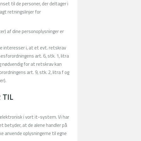
et til de personer, der deltager i
gt retningslinjer for
cer) af dine personoplysninger er
e interesser i, at et evt. retskrav
forordningens art. 6, stk. 1, litra
g nødvendig for at retskrav kan
rdningens art. 9, stk. 2, litra f og
er).
 TIL
elektronisk i vort it-system. Vi har
t betyder, at de alene handler på
e anvende oplysningerne til egne