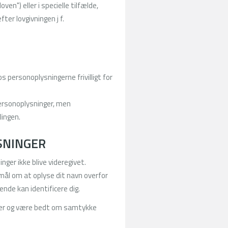
n") eller i specielle tilfælde,
ter lovgivningen j f.
s personoplysningerne frivilligt for
 personoplysninger, men
lingen.
SNINGER
inger ikke blive videregivet.
smål om at oplyse dit navn overfor
de kan identificere dig.
ncer og være bedt om samtykke