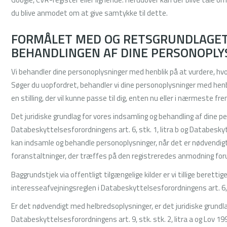
du blive anmodet om at give samtykke til dette.
FORMÅLET MED OG RETSGRUNDLAGET
BEHANDLINGEN AF DINE PERSONOPLY
Vi behandler dine personoplysninger med henblik på at vurdere, hvorv
Søger du uopfordret, behandler vi dine personoplysninger med henbli
en stilling, der vil kunne passe til dig, enten nu eller i nærmeste fre
Det juridiske grundlag for vores indsamling og behandling af dine p
Databeskyttelsesforordningens art. 6, stk. 1, litra b og Databesky
kan indsamle og behandle personoplysninger, når det er nødvendig
foranstaltninger, der træffes på den registreredes anmodning foru
Baggrundstjek via offentligt tilgængelige kilder er vi tillige berettige
interesseafvejningsreglen i Databeskyttelsesforordningens art. 6, st
Er det nødvendigt med helbredsoplysninger, er det juridiske grundlag
Databeskyttelsesforordningens art. 9, stk. stk. 2, litra a og Lov 1