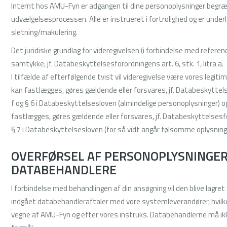
Internt hos AMU-Fyn er adgangen til dine personoplysninger begræns
udvælgelsesprocessen. Alle er instrueret i fortrolighed og er underla
sletning/makulering.
Det juridiske grundlag for videregivelsen (i forbindelse med referen
samtykke, jf. Databeskyttelsesforordningens art. 6, stk. 1, litra a.
I tilfælde af efterfølgende tvist vil videregivelse være vores legitim
kan fastlægges, gøres gældende eller forsvares, jf. Databeskyttelses
f og § 6 i Databeskyttelsesloven (almindelige personoplysninger) o
fastlægges, gøres gældende eller forsvares, jf. Databeskyttelsesforo
§ 7 i Databeskyttelsesloven (for så vidt angår følsomme oplysning
OVERFØRSEL AF PERSONOPLYSNINGER
DATABEHANDLERE
I forbindelse med behandlingen af din ansøgning vil den blive lagret 
indgået databehandleraftaler med vore systemleverandører, hvilke
vegne af AMU-Fyn og efter vores instruks. Databehandlerne må ikk