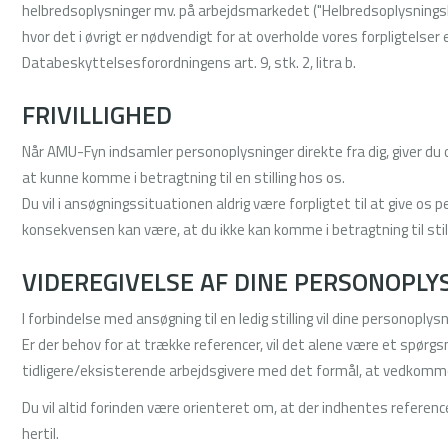
helbredsoplysninger mv. på arbejdsmarkedet ("Helbredsoplysningslove
hvor det i øvrigt er nødvendigt for at overholde vores forpligtelser ef
Databeskyttelsesforordningens art. 9, stk. 2, litra b.
FRIVILLIGHED
Når AMU-Fyn indsamler personoplysninger direkte fra dig, giver du o
at kunne komme i betragtning til en stilling hos os.
Du vil i ansøgningssituationen aldrig være forpligtet til at give os
konsekvensen kan være, at du ikke kan komme i betragtning til stil
VIDEREGIVELSE AF DINE PERSONOPLY
I forbindelse med ansøgning til en ledig stilling vil dine personoplysn
Er der behov for at trække referencer, vil det alene være et spørg
tidligere/eksisterende arbejdsgivere med det formål, at vedkommen
Du vil altid forinden være orienteret om, at der indhentes refere
hertil.