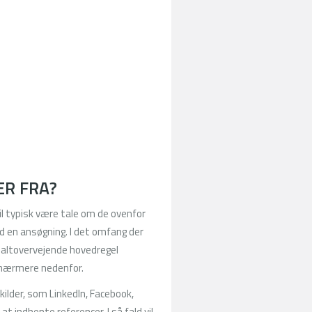
ER FRA?
vil typisk være tale om de ovenfor
d en ansøgning. I det omfang der
m altovervejende hovedregel
. nærmere nedenfor.
 kilder, som LinkedIn, Facebook,
at indhente referencer. I så fald vil