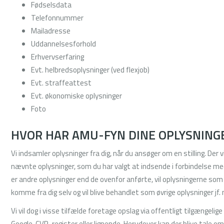
Fødselsdata
Telefonnummer
Mailadresse
Uddannelsesforhold
Erhvervserfaring
Evt. helbredsoplysninger (ved flexjob)
Evt. straffeattest
Evt. økonomiske oplysninger
Foto
HVOR HAR AMU-FYN DINE OPLYSNING
Vi indsamler oplysninger fra dig, når du ansøger om en stilling. Der 
nævnte oplysninger, som du har valgt at indsende i forbindelse me
er andre oplysninger end de ovenfor anførte, vil oplysningerne so
komme fra dig selv og vil blive behandlet som øvrige oplysninger jf
Vi vil dog i visse tilfælde foretage opslag via offentligt tilgængelige
Google, CVR-register eller lignende. Herudover kan der blive tale om 