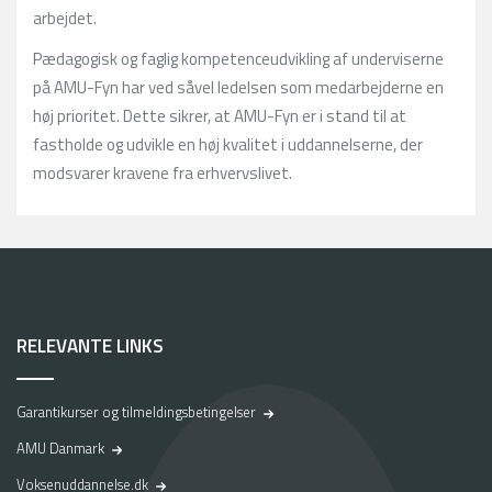
arbejdet.
Pædagogisk og faglig kompetenceudvikling af underviserne
på AMU-Fyn har ved såvel ledelsen som medarbejderne en
høj prioritet. Dette sikrer, at AMU-Fyn er i stand til at
fastholde og udvikle en høj kvalitet i uddannelserne, der
modsvarer kravene fra erhvervslivet.
RELEVANTE LINKS
Garantikurser og tilmeldingsbetingelser
AMU Danmark
Voksenuddannelse.dk