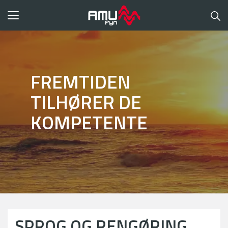
Toggle
navigation
FREMTIDEN
TILHØRER DE
KOMPETENTE
SPROG OG RENGØRING