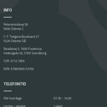
i
s
INFO
k
e
o
Petersmindevej 50
p
5000 Odense C.
l
e
C. F. Tietgens Boulevard 27
v
5220 Odense SØ.
e
Parallelvej 5, 7000 Fredericia
l
Vestergade 45, 5700 Svendborg
s
e
CVR: 3712 7655
r
EAN: 5798 0005 53750
f
r
a
TELEFONTID
v
o
r
Alle hverdage
07.30 - 14.00
e
s
Lørdag - søndag:
Lukket