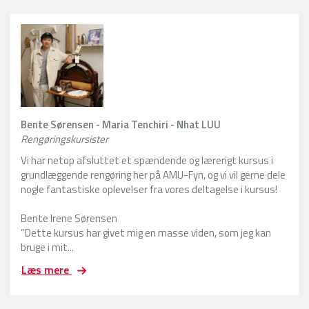
Bente Sørensen - Maria Tenchiri - Nhat LUU
Rengøringskursister
Vi har netop afsluttet et spændende og lærerigt kursus i
grundlæggende rengøring her på AMU-Fyn, og vi vil gerne dele
nogle fantastiske oplevelser fra vores deltagelse i kursus!
Bente Irene Sørensen
”Dette kursus har givet mig en masse viden, som jeg kan
bruge i mit...
V
Læs mere
i
h
a