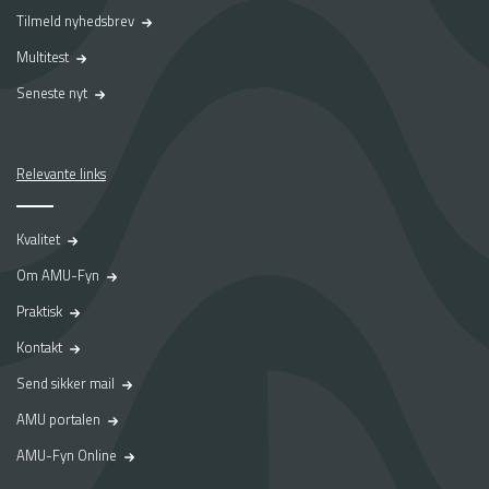
g
Tilmeld nyhedsbrev
e
r
Multitest
n
Seneste nyt
e
d
e
l
Relevante links
e
n
o
Kvalitet
g
Om AMU-Fyn
l
e
Praktisk
f
Kontakt
a
n
Send sikker mail
t
AMU portalen
a
s
AMU-Fyn Online
t