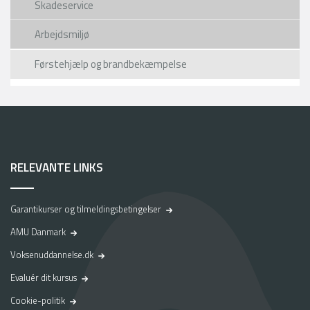
Skadeservice
g
h
Arbejdsmiljø
e
r
Førstehjælp og brandbekæmpelse
p
å
A
M
U
-
F
RELEVANTE LINKS
y
n
,
Garantikurser og tilmeldingsbetingelser
o
g
AMU Danmark
v
Voksenuddannelse.dk
i
v
Evaluér dit kursus
i
l
Cookie-politik