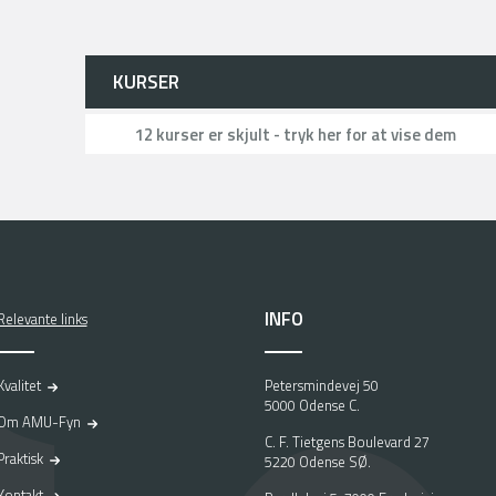
KURSER
12 kurser er skjult - tryk her for at vise dem
INFO
Relevante links
Kvalitet
Petersmindevej 50
5000 Odense C.
Om AMU-Fyn
C. F. Tietgens Boulevard 27
Praktisk
5220 Odense SØ.
Kontakt