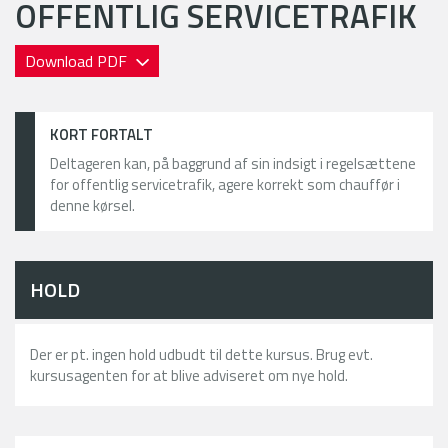
OFFENTLIG SERVICETRAFIK
Download PDF
KORT FORTALT
Deltageren kan, på baggrund af sin indsigt i regelsættene
for offentlig servicetrafik, agere korrekt som chauffør i
denne kørsel.
HOLD
Der er pt. ingen hold udbudt til dette kursus. Brug evt.
kursusagenten for at blive adviseret om nye hold.