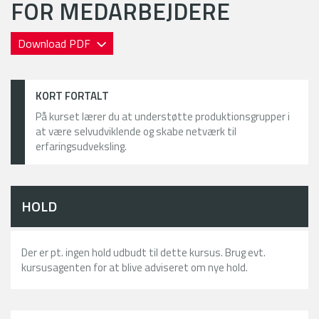
FOR MEDARBEJDERE
Download PDF
KORT FORTALT
På kurset lærer du at understøtte produktionsgrupper i
at være selvudviklende og skabe netværk til
erfaringsudveksling.
HOLD
Der er pt. ingen hold udbudt til dette kursus. Brug evt.
kursusagenten for at blive adviseret om nye hold.