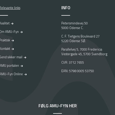
INFO
Relevante links
Kvalitet
Petersmindevej 50
5000 Odense C.
Om AMU-Fyn
C. F. Tietgens Boulevard 27
Praktisk
5220 Odense SØ.
Kontakt
Parallelvej 5, 7000 Fredericia
Vestergade 45, 5700 Svendborg
Send sikker mail
CVR: 3712 7655
AMU portalen
EAN: 5798 0005 53750
AMU-Fyn Online
FØLG AMU-FYN HER