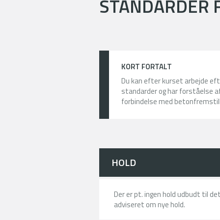
STANDARDER 
KORT FORTALT
Du kan efter kurset arbejde e
standarder og har forståelse a
forbindelse med betonfremstill
HOLD
Der er pt. ingen hold udbudt til d
adviseret om nye hold.