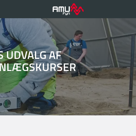
S UDVALG AF
ANLÆGSKURSER