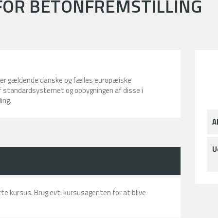
FOR BETONFREMSTILLING
fter gældende danske og fælles europæiske
f standardsystemet og opbygningen af disse i
ing.
A
U
ette kursus. Brug evt. kursusagenten for at blive