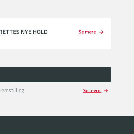
PRETTES NYE HOLD
Se mere
remstilling
Se mere