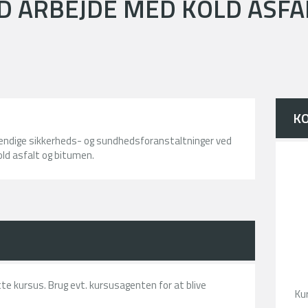
D ARBEJDE MED KOLD ASFA
K
endige sikkerheds- og sundhedsforanstaltninger ved
old asfalt og bitumen.
ette kursus. Brug evt. kursusagenten for at blive
Ku