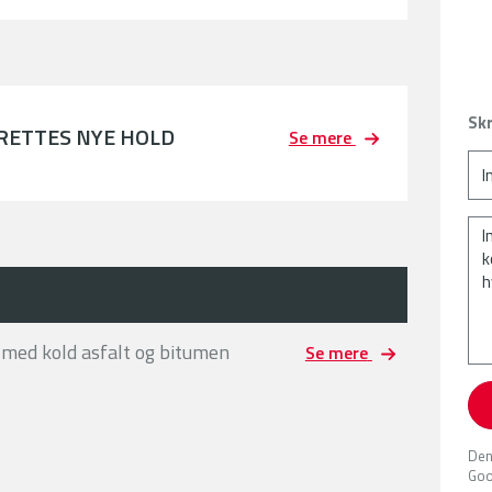
Skr
PRETTES NYE HOLD
Se mere
 med kold asfalt og bitumen
Se mere
Den
Goo