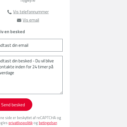
hygiejne
Vis telefonnummer
63135103
Vis email
jap@amu-fyn.dk
iv en besked
Send besked
ne side er beskyttet af reCAPTCHA og
gles
privatlivspolitik
og
betingelser
.