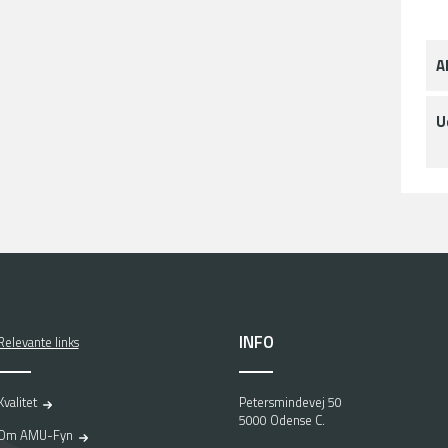
A
U
INFO
Relevante links
Kvalitet
Petersmindevej 50
5000 Odense C.
Om AMU-Fyn