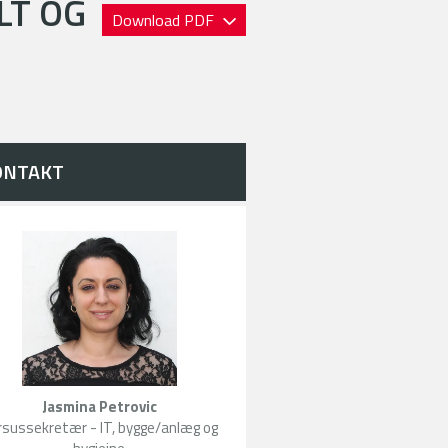
LT OG
Download PDF
ONTAKT
Jasmina Petrovic
rsussekretær - IT, bygge/anlæg og