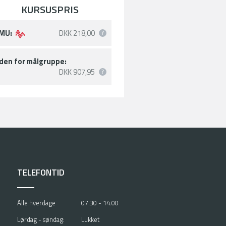
KURSUSPRIS
MU:
DKK 218,00
den for målgruppe:
DKK 907,95
TELEFONTID
Alle hverdage
07.30 - 14.00
Lørdag - søndag:
Lukket