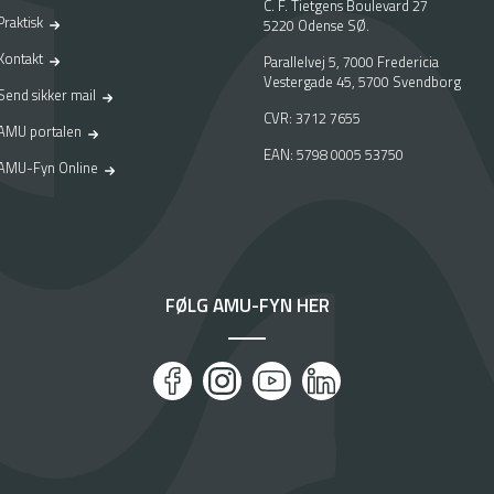
C. F. Tietgens Boulevard 27
Praktisk
5220 Odense SØ.
Kontakt
Parallelvej 5, 7000 Fredericia
Vestergade 45, 5700 Svendborg
Send sikker mail
CVR: 3712 7655
AMU portalen
EAN: 5798 0005 53750
AMU-Fyn Online
FØLG AMU-FYN HER