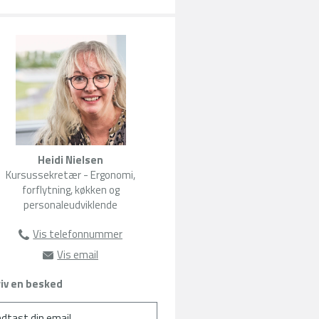
Heidi Nielsen
Kursussekretær - Ergonomi,
forflytning, køkken og
personaleudviklende
Vis telefonnummer
22104142
Vis email
hn@amu-fyn.dk
iv en besked