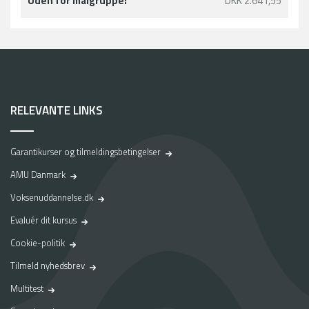
l
Uden for målgruppe:
DKK 2.641,55
f
a
s
t
j
o
b
RELEVANTE LINKS
–
e
n
Garantikurser og tilmeldingsbetingelser
r
e
AMU Danmark
j
Voksenuddannelse.dk
s
e
Evaluér dit kursus
v
Cookie-politik
i
a
Tilmeld nyhedsbrev
p
Multitest
r
a