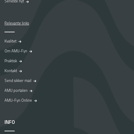
Seneste nyt
k
t
i
k
Relevante links
p
l
Kvalitet
a
d
Om AMU-Fyn
s
p
Praktisk
å
Kontakt
A
M
Send sikker mail
U
AMU portalen
-
F
AMU-Fyn Online
y
n
.
INFO
D
a