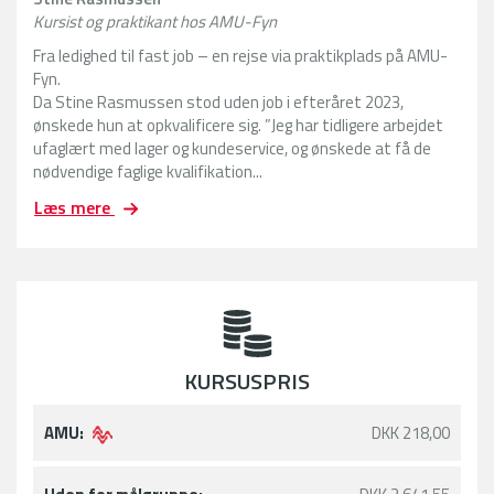
Kursist og praktikant hos AMU-Fyn
Fra ledighed til fast job – en rejse via praktikplads på AMU-
Fyn.
Da Stine Rasmussen stod uden job i efteråret 2023,
ønskede hun at opkvalificere sig. ”Jeg har tidligere arbejdet
ufaglært med lager og kundeservice, og ønskede at få de
nødvendige faglige kvalifikation...
F
Læs mere
r
a
l
e
d
i
g
KURSUSPRIS
h
e
d
AMU:
DKK 218,00
t
i