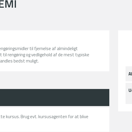
EMI
gøringsmidler til fjernelse af almindeligt
il rengøring og vedligehold af de mest typiske
handles bedst muligt.
A
U
ette kursus. Brug evt. kursusagenten for at blive