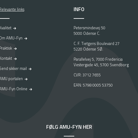
INFO
Relevante links
Kvalitet
Petersmindevej 50
5000 Odense C.
Om AMU-Fyn
C. F. Tietgens Boulevard 27
Praktisk
5220 Odense SØ.
Kontakt
Parallelvej 5, 7000 Fredericia
Vestergade 45, 5700 Svendborg
Send sikker mail
CVR: 3712 7655
AMU portalen
EAN: 5798 0005 53750
AMU-Fyn Online
FØLG AMU-FYN HER