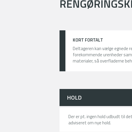
RENGØRINGSK
KORT FORTALT
Deltageren kan vælge egnede ren
forekommende urenheder samt t
materialer, så overfladerne be
HOLD
Der er pt. ingen hold udbudt til d
adviseret om nye hold.