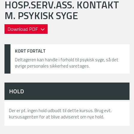
HOSP.SERV.ASS. KONTAKT
M. PSYKISK SYGE
Download PDF
KORT FORTALT
Deltageren kan handle i forhold til psykisk syge, så det
øvrige personales sikkerhed varetages.
HOLD
Der er pt. ingen hold udbudt til dette kursus. Brug evt.
kursusagenten for at blive adviseret om nye hold.