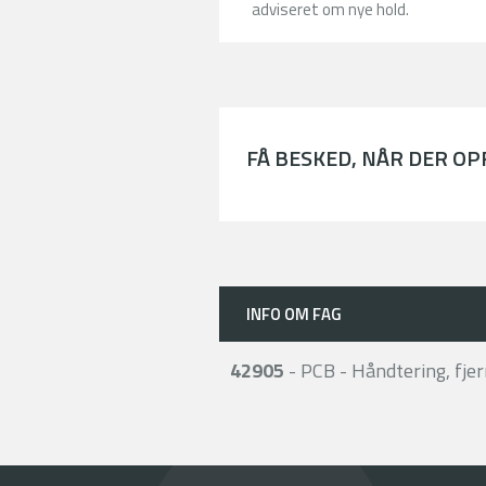
adviseret om nye hold.
FÅ BESKED, NÅR DER O
INFO OM FAG
42905
- PCB - Håndtering, fjer