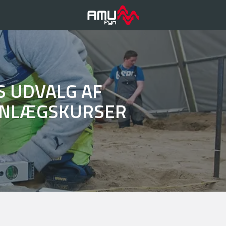
S UDVALG AF
ANLÆGSKURSER