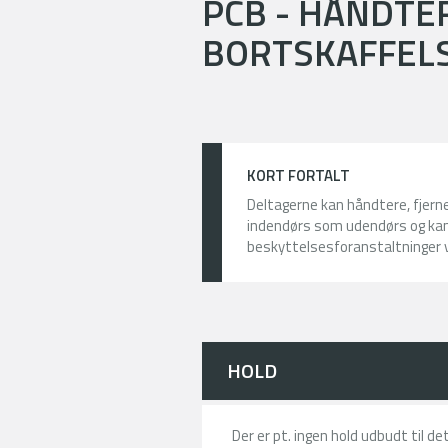
PCB - HÅNDTER
BORTSKAFFEL
KORT FORTALT
Deltagerne kan håndtere, fjern
indendørs som udendørs og kan
beskyttelsesforanstaltninger v
HOLD
Der er pt. ingen hold udbudt til d