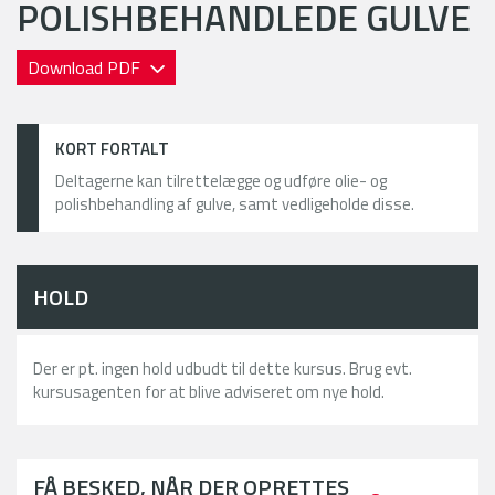
POLISHBEHANDLEDE GULVE
Download PDF
KORT FORTALT
Deltagerne kan tilrettelægge og udføre olie- og
polishbehandling af gulve, samt vedligeholde disse.
HOLD
Der er pt. ingen hold udbudt til dette kursus. Brug evt.
kursusagenten for at blive adviseret om nye hold.
FÅ BESKED, NÅR DER OPRETTES