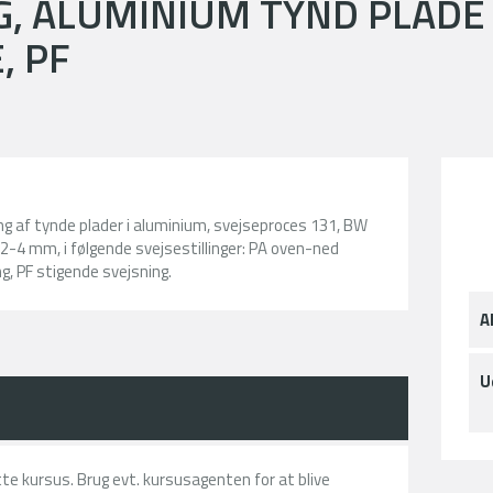
G, ALUMINIUM TYND PLADE
 PF
ng af tynde plader i aluminium, svejseproces 131, BW
2-4 mm, i følgende svejsestillinger: PA oven-ned
g, PF stigende svejsning.
A
U
ette kursus. Brug evt. kursusagenten for at blive