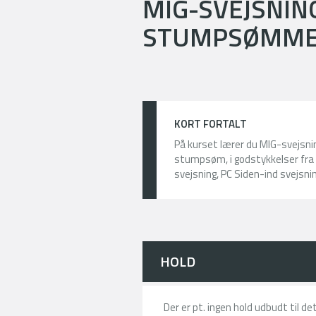
MIG-SVEJSNIN
STUMPSØMME,
KORT FORTALT
På kurset lærer du MIG-svejsni
stumpsøm, i godstykkelser fra 
svejsning, PC Siden-ind svejsnin
HOLD
Der er pt. ingen hold udbudt til d