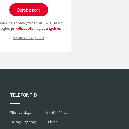
Opret agent
ne side er beskyttet af reCAPTCHA og
oogles
privatlivspolitik
og
betingelser
.
Vis privatlivspolitik
TELEFONTID
Alle hverdage
07.30 - 14.00
Lørdag - søndag:
Lukket