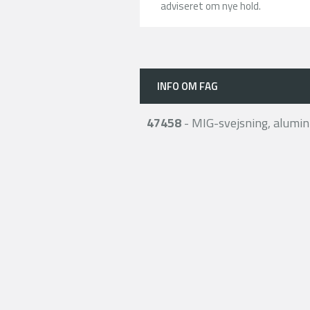
adviseret om nye hold.
INFO OM FAG
47458
- MIG-svejsning, alumi