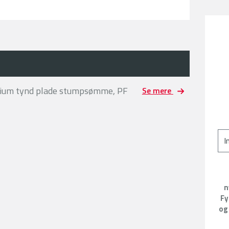
nium tynd plade stumpsømme, PF
Se mere
n
Fy
og