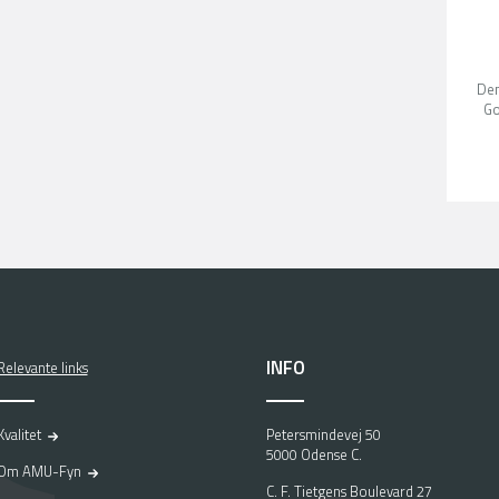
Den
G
INFO
Relevante links
Kvalitet
Petersmindevej 50
5000 Odense C.
Om AMU-Fyn
C. F. Tietgens Boulevard 27