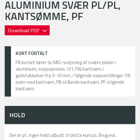
ALUMINIUM SVÆR PL/PL,
KANTSØMME, PF
Download PDF
KORT FORTALT
På kurset lærer du MIG-svejsning af svære plader i
aluminium, svejseproces 131, FW kantsøm, i
godstykkelser fra 3-10 mm, i følgende svejsestillinger: PA
oven-ned kantsøm, PB stående kantsøm, PF stigende
kantsøm.
HOLD
Der er pt. ingen hold udbudt til dette kursus. Brug evt.