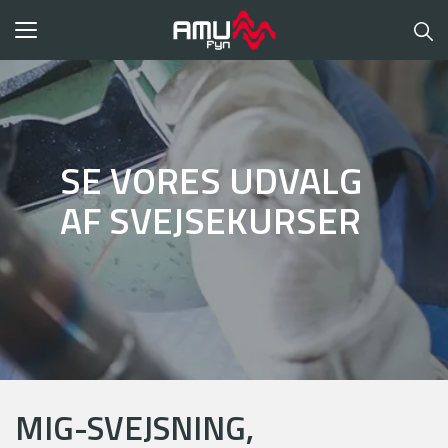
Toggle
navigation
SE VORES UDVALG
AF SVEJSEKURSER
MIG-SVEJSNING,