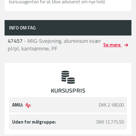
kursusagenten for at blive adviseret om nye hold.
INFO OM FAG
47457
- MIG-Svejsning, aluminium svær
Se mere
pl/pl, kantsømme, PF
KURSUSPRIS
AMU:
DKK 2.180,00
Uden for målgruppe:
DKK 12.775,50