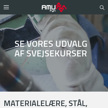
Toggle
navigation
SE VORES UDVALG
AF SVEJSEKURSER
MATERIALELÆRE, STÅL,