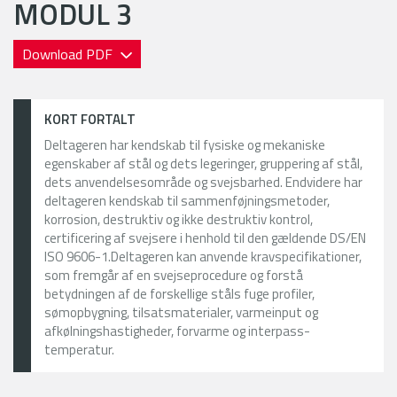
MODUL 3
Download PDF
KORT FORTALT
Deltageren har kendskab til fysiske og mekaniske
egenskaber af stål og dets legeringer, gruppering af stål,
dets anvendelsesområde og svejsbarhed. Endvidere har
deltageren kendskab til sammenføjningsmetoder,
korrosion, destruktiv og ikke destruktiv kontrol,
certificering af svejsere i henhold til den gældende DS/EN
ISO 9606-1.Deltageren kan anvende kravspecifikationer,
som fremgår af en svejseprocedure og forstå
betydningen af de forskellige ståls fuge profiler,
sømopbygning, tilsatsmaterialer, varmeinput og
afkølningshastigheder, forvarme og interpass-
temperatur.