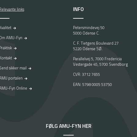
INFO
Relevante links
Kvalitet
Petersmindevej 50
5000 Odense C.
Om AMU-Fyn
C. F. Tietgens Boulevard 27
Praktisk
5220 Odense SØ.
Kontakt
Parallelvej 5, 7000 Fredericia
Vestergade 45, 5700 Svendborg
Send sikker mail
CVR: 3712 7655
AMU portalen
EAN: 5798 0005 53750
AMU-Fyn Online
FØLG AMU-FYN HER