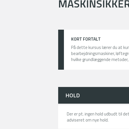
MASKINSIKKER
KORT FORTALT
På dette kursus lærer du at ku
bearbejdningsmaskiner, løftegr
hvilke grundlæggende metoder, d
HOLD
Der er pt. ingen hold udbudt til d
adviseret om nye hold.