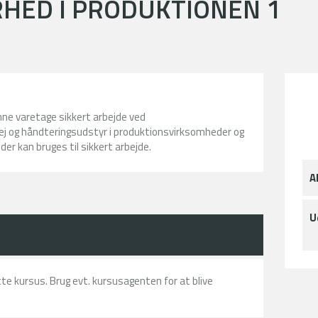
HED I PRODUKTIONEN 1
nne varetage sikkert arbejde ved
ej og håndteringsudstyr i produktionsvirksomheder og
er kan bruges til sikkert arbejde.
A
U
ette kursus. Brug evt. kursusagenten for at blive