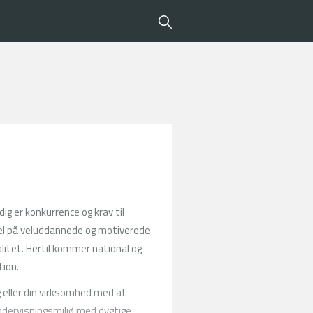
g er konkurrence og krav til
rgsel på veluddannede og motiverede
litet. Hertil kommer national og
tion.
 eller din virksomhed med at
 undervisningsmiljø med dygtige