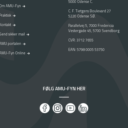
5000 Odense C.
Om AMU-Fyn
C. F. Tietgens Boulevard 27
Praktisk
5220 Odense SØ.
Kontakt
Parallelvej 5, 7000 Fredericia
Vestergade 45, 5700 Svendborg
Send sikker mail
CVR: 3712 7655
AMU portalen
EAN: 5798 0005 53750
AMU-Fyn Online
FØLG AMU-FYN HER