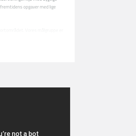
il fremtidens opgaver med lige
sportområdet. Vores målgruppe er
 etnicitet, forudsætninger og behov.
ver i virksomheden eller hjulpet på
et.
 for transport og lager:
ddrag af godkendte
ænseoverskridende værdi
e meritværdi, som kan overføres
området under
føruddannelser foregår i et samspil