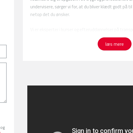
undervisere, sørger vi for, at du bliver klædt godt på t
netop det du ønsker.
n.dk
Vi er eksperter i kurser og efteruddannelser på tran
bred, og vi er vant til at have kursister med forskellig
læs mere
Vores store transportcenter er placeret i Odense.
På AMU-Fyn bliver du parat til at løse nye arbejdsopga
vej til en ny og spændende fremtid på arbejdsmarked
Generelt om vores kursus- og uddannelsesudbud inden
Alle kurser og uddannelser repræsenterer et u
uddannelseselementer/plankurser
Indholdet i kursusudbuddet har national og gr
Erhvervsområdets godkendte plankurser har all
til voksenerhvervsuddannelserne for erhvervs
erhvervsuddannelsesloven
 og
Udvikling og tilpasning af vores kurser og chauf
r
.