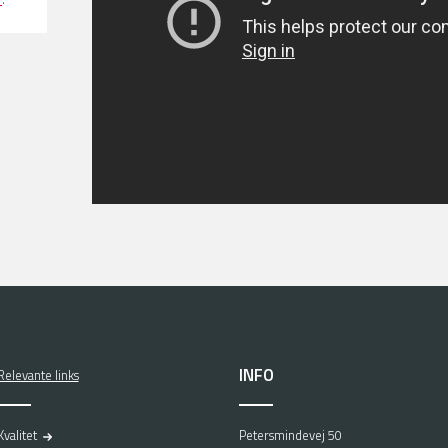
mellem bruger, udbyder samt efteruddannelse
Transporterhvervets Uddannelsesråd (TUR)
Kursusafviklingen foregår efter mål- og ramme
med udvalgte faglærere, som er trænet og god
efterudannelsesudvalgene under Transporterh
Er du i tvivl om, hvilken chaufføruddannelse, du skal v
vedrørende stort kørekort, er du altid velkommen til 
LOVPLIGTIGE KURSER
Vidste du, at der er en del kurser, som jf. lovgivning er l
Se vores lovpligtige kurser i listen nedenfor, eller kont
6613 6670 / amu-fyn@amu-fyn.dk.
INFO
Relevante links
Kvalitet
Petersmindevej 50