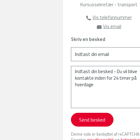
Kursussekretær - transport
Vis telefonnummer
63135300
Vis email
hw@amu-fy
Skriv en besked
Send besked
Denne side er beskyttet af reCAPTCHA
Googles
privatlivspolitik
og
betingelse