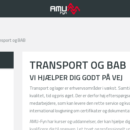
nsport og BAB
TRANSPORT OG BAB
VI HJÆLPER DIG GODT PÅ VEJ
Transport og lager er erhvervsområder i vækst. Samtidi
kvalitet, tid og pris øget. Der er derfor høj efterspø
medarbejdere, som kan levere den rette service og kva
international lovgivning om certifikater og dokumenta
AMU-Fyn har kurser og uddannelser, der kan hjælpe dig
kvalificere dig til opgaven. I et trygt og professionelt