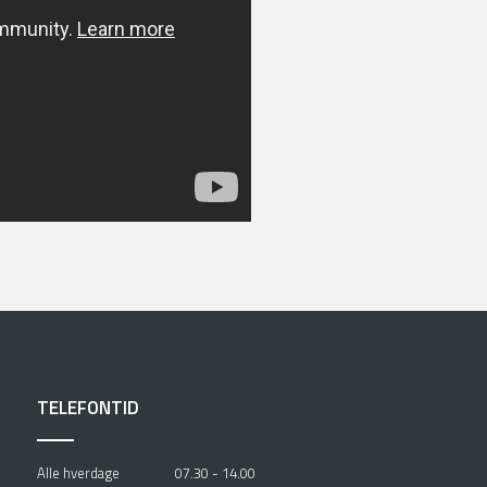
sudvalgene under
styring, gennemført i samarbejde
kendte af
vervets Uddannelsesråd (TUR)
ælge, eller har du spørgsmål
at kontakte os.
ovpligtige?
akt os hvis du har spørgmål på tlf.
TELEFONTID
Alle hverdage
07.30 - 14.00