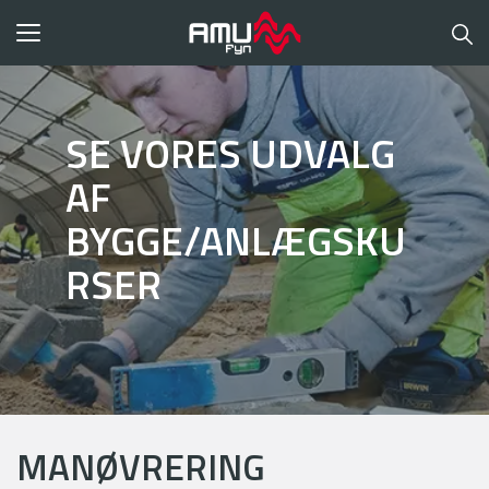
Toggle
navigation
SE VORES UDVALG
AF
BYGGE/ANLÆGSKU
RSER
MANØVRERING