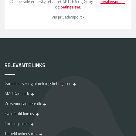
Denne side er beskyttet af reCAPTCHA og Googles
privatlivspolitik
og
betingelser
.
Vis privatlivspolitik
RELEVANTE LINKS
Garantikurser og tilmeldingsbetingelser
AMU Danmark
Voksenuddannelse.dk
Evaluér dit kursus
Cookie-politik
Tilmeld nyhedsbrev