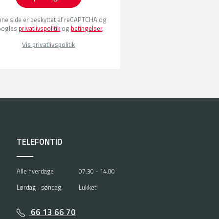
ne side er beskyttet af reCAPTCHA og
oogles
privatlivspolitik
og
betingelser
.
Vis privatlivspolitik
TELEFONTID
Alle hverdage
07.30 - 14.00
Lørdag - søndag:
Lukket
66 13 66 70