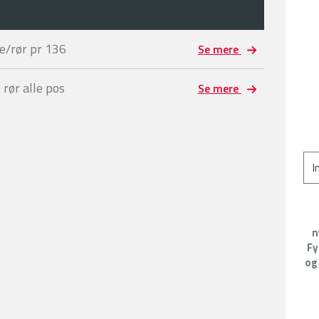
e/rør pr 136
Se mere
rør alle pos
Se mere
n
Fy
og