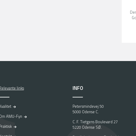
Den
G
INFO
Relevante links
Kvalitet
Petersmindevej 50
5000 Odense C.
Om AMU-Fyn
C. F. Tietgens Boulevard 27
Praktisk
5220 Odense SØ.