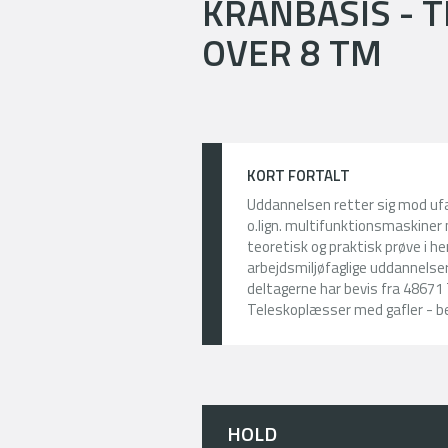
KRANBASIS - 
OVER 8 TM
KORT FORTALT
Uddannelsen retter sig mod ufa
o.lign. multifunktionsmaskiner
teoretisk og praktisk prøve i h
arbejdsmiljøfaglige uddannelser
deltagerne har bevis fra 48671 
Teleskoplæsser med gafler - be
HOLD