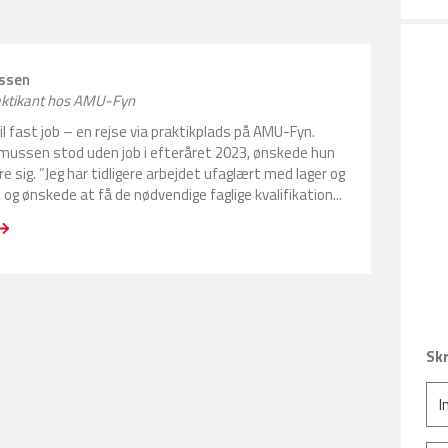
ssen
raktikant hos AMU-Fyn
til fast job – en rejse via praktikplads på AMU-Fyn.
mussen stod uden job i efteråret 2023, ønskede hun
re sig. ”Jeg har tidligere arbejdet ufaglært med lager og
 og ønskede at få de nødvendige faglige kvalifikation...
Skr