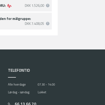
MU:
DKK 1.526,00
den for målgruppe:
DKK 7.408,05
TELEFONTID
Alle hverdage
07.30 - 14.00
Lørdag - søndag:
Lukket
66 13 66 70