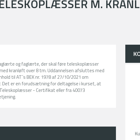
TELESKOPLÆSSER M. KRAN
K
glærte og faglærte, der skal føre teleskoplæsser
 med kranløft over 8 tm. Uddannelsen afsluttes med
enhold til AT´s BEK nr. 1978 af 27/10/2021 om
. Det er en forudsætning for deltagelse i kurset, at
Teleskoplæsser - Certifikat eller fra 40073
tjening.
Ku