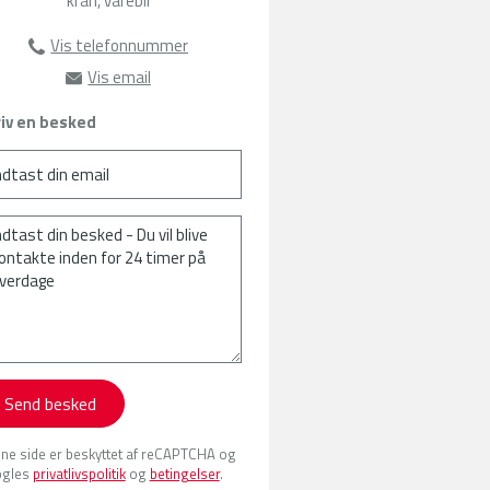
kran, varebil
Vis telefonnummer
63135385
Vis email
sat@amu-fyn.dk
iv en besked
Send besked
ne side er beskyttet af reCAPTCHA og
gles
privatlivspolitik
og
betingelser
.