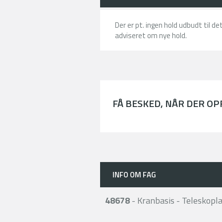
Der er pt. ingen hold udbudt til d
adviseret om nye hold.
FÅ BESKED, NÅR DER O
INFO OM FAG
48678
- Kranbasis - Teleskopl