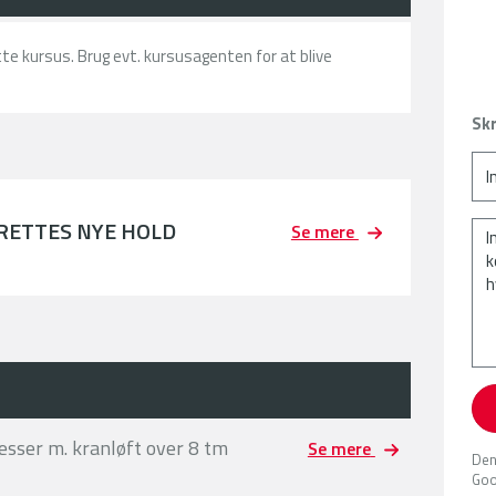
ette kursus. Brug evt. kursusagenten for at blive
Skr
PRETTES NYE HOLD
Se mere
æsser m. kranløft over 8 tm
Se mere
Den
Goo