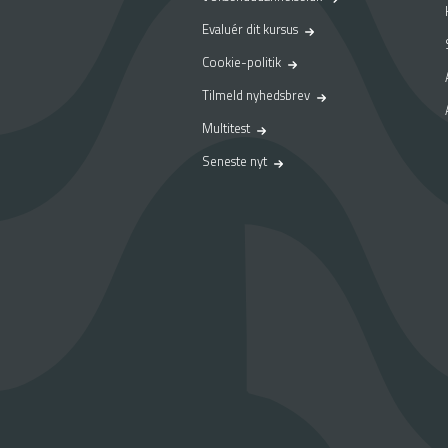
D
a
Evaluér dit kursus
S
Cookie-politik
t
i
Tilmeld nyhedsbrev
n
Multitest
e
R
Seneste nyt
a
s
m
u
s
s
e
n
s
t
o
d
u
d