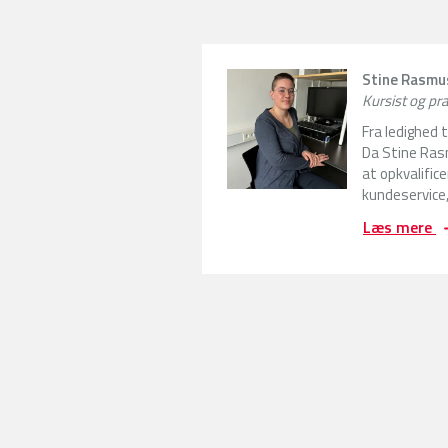
Stine Rasmu
Kursist og p
Fra ledighed 
Da Stine Ras
at opkvalifice
kundeservice,
F
Læs mere
r
a
l
e
d
i
g
h
e
d
t