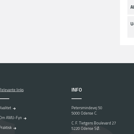
A
U
INFO
Relevante links
Kvalitet
Petersmindevej 50
5000 Odense C.
Om AMU-Fyn
C. F. Tietgens Boulevard 27
Praktisk
5220 Odense SØ.