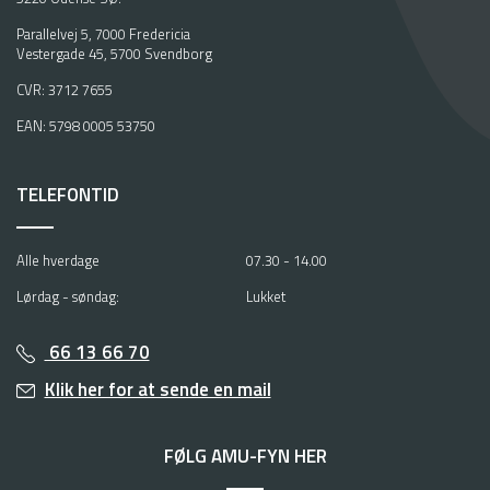
R
Parallelvej 5, 7000 Fredericia
a
Vestergade 45, 5700 Svendborg
s
CVR: 3712 7655
m
u
EAN: 5798 0005 53750
s
s
e
TELEFONTID
n
s
t
Alle hverdage
07.30 - 14.00
o
Lørdag - søndag:
Lukket
d
u
d
66 13 66 70
e
Klik her for at sende en mail
n
j
o
FØLG AMU-FYN HER
b
i