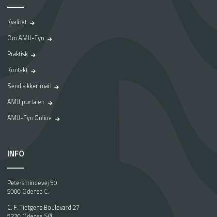
p
l
Kvalitet
a
d
Om AMU-Fyn
s
p
Praktisk
å
Kontakt
A
M
Send sikker mail
U
AMU portalen
-
F
AMU-Fyn Online
y
n
.
INFO
D
a
S
Petersmindevej 50
t
5000 Odense C.
i
n
C. F. Tietgens Boulevard 27
5220 Odense SØ.
e