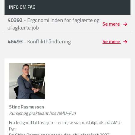
INFO OM FAG
40392
- Ergonomi inden for faglærte og
Se mere
ufaglærte job
46493
- Konflikthåndtering
Se mere
Stine Rasmussen
Kursist og praktikant hos AMU-Fyn
Fra ledighed til fast job – en rejse via praktikplads på AMU-
Fyn.