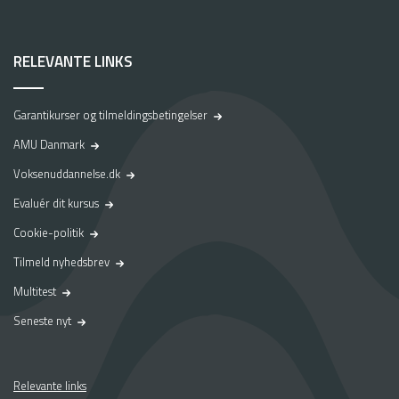
j
o
b
RELEVANTE LINKS
–
e
n
Garantikurser og tilmeldingsbetingelser
r
e
AMU Danmark
j
Voksenuddannelse.dk
s
e
Evaluér dit kursus
v
Cookie-politik
i
a
Tilmeld nyhedsbrev
p
Multitest
r
a
Seneste nyt
k
t
i
k
Relevante links