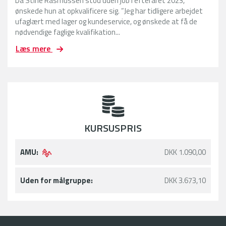
Da Stine Rasmussen stod uden job i efteråret 2023,
ønskede hun at opkvalificere sig. ”Jeg har tidligere arbejdet
ufaglært med lager og kundeservice, og ønskede at få de
nødvendige faglige kvalifikation...
F
Læs mere
r
a
l
e
d
i
g
KURSUSPRIS
h
e
d
AMU:
DKK 1.090,00
t
i
l
Uden for målgruppe:
DKK 3.673,10
f
a
s
t