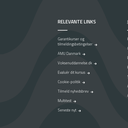
a
s
t
j
RELEVANTE LINKS
o
b
–
Garantikurser og
e
tilmeldingsbetingelser
n
AMU Danmark
r
e
Voksenuddannelse.dk
j
Evaluér dit kursus
s
e
Cookie-politik
v
i
Tilmeld nyhedsbrev
a
Multitest
p
r
Seneste nyt
a
k
t