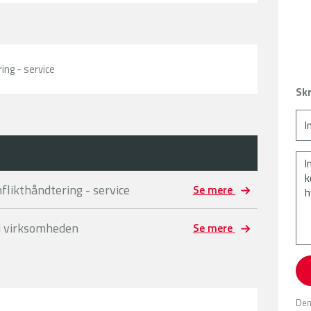
ng - service
Skr
likthåndtering - service
Se mere
i virksomheden
Se mere
Den