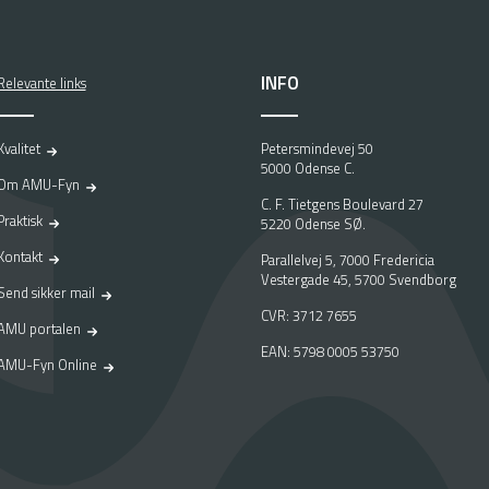
INFO
Relevante links
Kvalitet
Petersmindevej 50
5000 Odense C.
Om AMU-Fyn
C. F. Tietgens Boulevard 27
Praktisk
5220 Odense SØ.
Kontakt
Parallelvej 5, 7000 Fredericia
Vestergade 45, 5700 Svendborg
Send sikker mail
CVR: 3712 7655
AMU portalen
EAN: 5798 0005 53750
AMU-Fyn Online