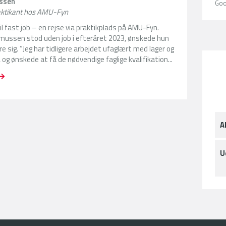
ssen
Goo
raktikant hos AMU-Fyn
til fast job – en rejse via praktikplads på AMU-Fyn.
mussen stod uden job i efteråret 2023, ønskede hun
re sig. ”Jeg har tidligere arbejdet ufaglært med lager og
 og ønskede at få de nødvendige faglige kvalifikation...
A
U