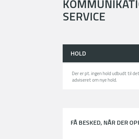
KOMMUNIKATIO
SERVICE
HOLD
Der er pt. ingen hold udbudt til d
adviseret om nye hold.
FÅ BESKED, NÅR DER O