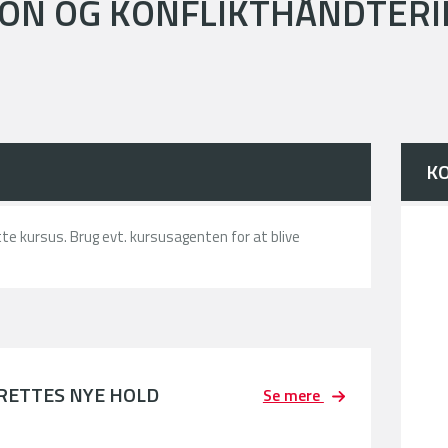
N OG KONFLIKTHÅNDTERI
K
ette kursus. Brug evt. kursusagenten for at blive
PRETTES NYE HOLD
Se mere