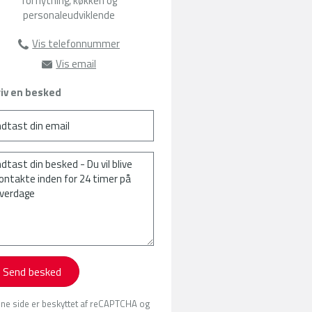
forflytning, køkken og
personaleudviklende
Vis telefonnummer
22104142
Vis email
hn@amu-fyn.dk
iv en besked
Send besked
ne side er beskyttet af reCAPTCHA og