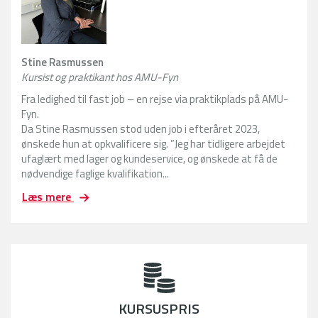
Stine Rasmussen
Kursist og praktikant hos AMU-Fyn
Fra ledighed til fast job – en rejse via praktikplads på AMU-
Fyn.
Da Stine Rasmussen stod uden job i efteråret 2023,
ønskede hun at opkvalificere sig. ”Jeg har tidligere arbejdet
ufaglært med lager og kundeservice, og ønskede at få de
nødvendige faglige kvalifikation...
F
Læs mere
r
a
l
e
d
i
g
KURSUSPRIS
h