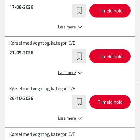
dag.
17-08-2026
Jeg har gået på nogle andre skoler, men her på AMU-Fyn kan
Tilmeld hold
man virkelig mærke sammenholdet mellem lærerne og
kursisterne.
Læs mere
Når jeg er færdig med kurset, så skal jeg ud til en
Kørsel med vogntog, kategori C/E
transportvirksomhed, og så skal jeg køre en masse lastbil.
21-09-2026
Tilmeld hold
Læs mere
Kørsel med vogntog, kategori C/E
26-10-2026
Tilmeld hold
Læs mere
Kørsel med vogntog, kategori C/E