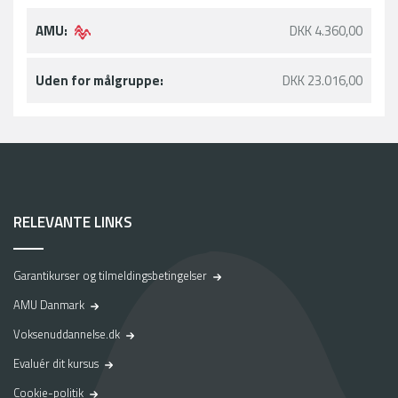
e
d
AMU:
DKK 4.360,00
t
i
l
Uden for målgruppe:
DKK 23.016,00
f
a
s
t
j
o
b
RELEVANTE LINKS
–
e
n
Garantikurser og tilmeldingsbetingelser
r
e
AMU Danmark
j
Voksenuddannelse.dk
s
e
Evaluér dit kursus
v
Cookie-politik
i