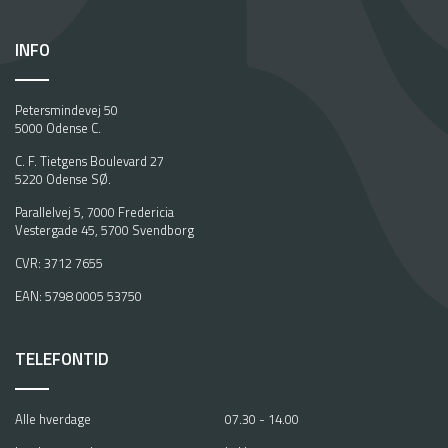
n
.
INFO
D
a
S
Petersmindevej 50
t
5000 Odense C.
i
n
C. F. Tietgens Boulevard 27
5220 Odense SØ.
e
R
Parallelvej 5, 7000 Fredericia
a
Vestergade 45, 5700 Svendborg
s
CVR: 3712 7655
m
u
EAN: 5798 0005 53750
s
s
e
TELEFONTID
n
s
t
Alle hverdage
07.30 - 14.00
o