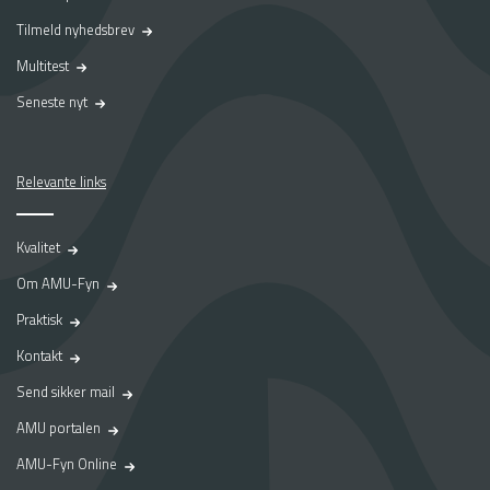
a
Tilmeld nyhedsbrev
p
Multitest
r
a
Seneste nyt
k
t
i
k
Relevante links
p
l
Kvalitet
a
d
Om AMU-Fyn
s
p
Praktisk
å
Kontakt
A
M
Send sikker mail
U
AMU portalen
-
F
AMU-Fyn Online
y