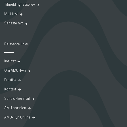
a
Tilmeld nyhedsbrev
p
Multitest
r
a
Seneste nyt
k
t
i
k
Relevante links
p
l
Kvalitet
a
d
Om AMU-Fyn
s
p
Praktisk
å
Kontakt
A
M
Send sikker mail
U
AMU portalen
-
F
AMU-Fyn Online
y