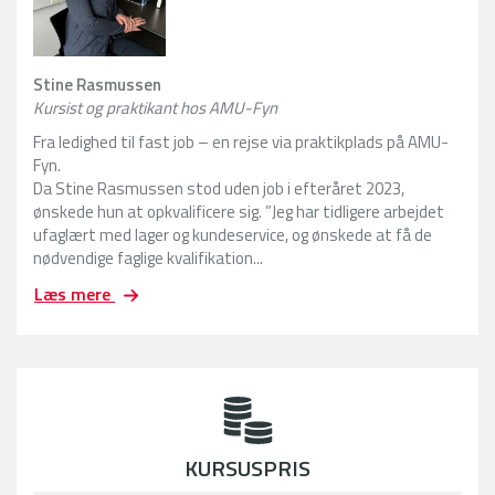
Stine Rasmussen
Kursist og praktikant hos AMU-Fyn
Fra ledighed til fast job – en rejse via praktikplads på AMU-
Fyn.
Da Stine Rasmussen stod uden job i efteråret 2023,
ønskede hun at opkvalificere sig. ”Jeg har tidligere arbejdet
ufaglært med lager og kundeservice, og ønskede at få de
nødvendige faglige kvalifikation...
F
Læs mere
r
a
l
e
d
i
g
KURSUSPRIS
h
e