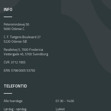
n
.
INFO
D
a
S
Petersmindevej 50
t
5000 Odense C.
i
n
C. F. Tietgens Boulevard 27
5220 Odense SØ.
e
R
Parallelvej 5, 7000 Fredericia
a
Vestergade 45, 5700 Svendborg
s
CVR: 3712 7655
m
u
EAN: 5798 0005 53750
s
s
e
TELEFONTID
n
s
t
Alle hverdage
07.30 - 14.00
o
Lørdag - søndag:
Lukket
d