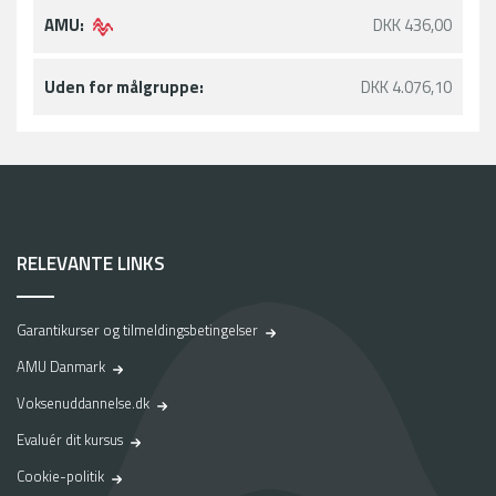
d
AMU:
DKK 436,00
t
i
l
Uden for målgruppe:
DKK 4.076,10
f
a
s
t
j
o
b
RELEVANTE LINKS
–
e
n
Garantikurser og tilmeldingsbetingelser
r
e
AMU Danmark
j
Voksenuddannelse.dk
s
e
Evaluér dit kursus
v
Cookie-politik
i