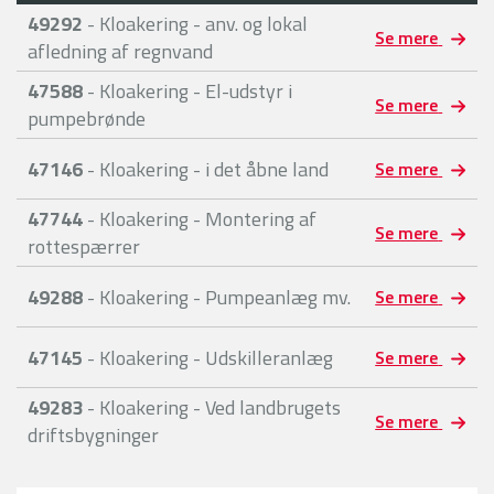
49292
- Kloakering - anv. og lokal
Se mere
afledning af regnvand
47588
- Kloakering - El-udstyr i
Se mere
pumpebrønde
47146
- Kloakering - i det åbne land
Se mere
47744
- Kloakering - Montering af
Se mere
rottespærrer
49288
- Kloakering - Pumpeanlæg mv.
Se mere
47145
- Kloakering - Udskilleranlæg
Se mere
49283
- Kloakering - Ved landbrugets
Se mere
driftsbygninger