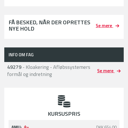
FÅ BESKED, NÅR DER OPRETTES
Se mere
NYE HOLD
INFO OM FAG
49279
- Kloakering - Afløbssystemers
Se mere
formål og indretning
KURSUSPRIS
AMU:
DKK 654,00