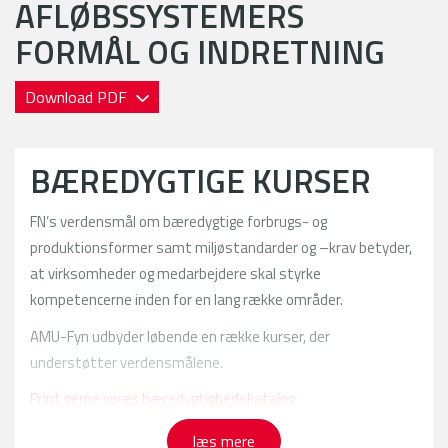
AFLØBSSYSTEMERS
FORMÅL OG INDRETNING
Download PDF
BÆREDYGTIGE KURSER
FN’s verdensmål om bæredygtige forbrugs- og
produktionsformer samt miljøstandarder og –krav betyder,
at virksomheder og medarbejdere skal styrke
kompetencerne inden for en lang række områder.
AMU-Fyn udbyder løbende en række kurser, der
understøtter verdensmålene.
Print gerne vores bæredygtighedskatalog
Se mulighederne herunder:
læs mere