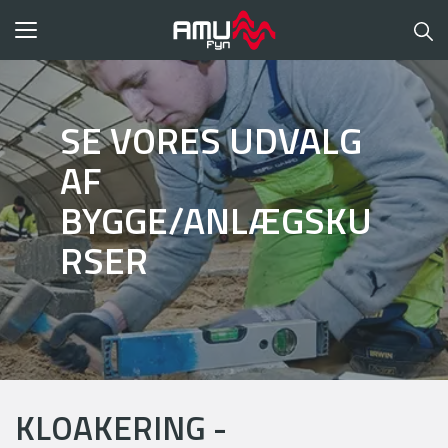
Toggle
navigation
SE VORES UDVALG
AF
BYGGE/ANLÆGSKU
RSER
KLOAKERING -